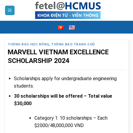
Skip
to
content
THÔNG BÁO HỌC BỔNG
,
THÔNG BÁO TRANG CHỦ
MARVELL VIETNAM EXCELLENCE
SCHOLARSHIP 2024
Scholarships apply for undergraduate engineering
students.
30 scholarships will be offered
– Total value
$30,000
Category 1: 10 scholarships – Each
$2000/48,000,000 VND