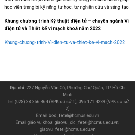
học viên trang bị kỹ năng tự học, tự nghiên cứu và sáng tạo.
Khung chương trình Kỹ thuật điện tử – chuyên ngành Vi
điện tử và Thiết kế vi mạch khoá năm 2022
Khung-chuong-trinh-Vi-dien-tu-va-thiet-ke-vi-mach-2022
Địa chỉ
: 227 Nguyễn Văn Cừ, Phường Chợ Quán, TP. Hồ Chí
Minh
Tel: (028) 38 356 464 (VPK cơ sở 1), 096 171 4239 (VPK cơ sở
2)
Email: bod_fetel@hcmus.edu.vn
Email giáo vụ khoa: giaovu_clc_fetel@hcmus.edu.vn;
giaovu_fetel@hcmus.edu.vn