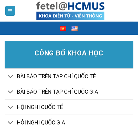
Skip
to
content
CÔNG BỐ KHOA HỌC
BÀI BÁO TRÊN TẠP CHÍ QUỐC TẾ
BÀI BÁO TRÊN TẠP CHÍ QUỐC GIA
HỘI NGHỊ QUỐC TẾ
HỘI NGHỊ QUỐC GIA