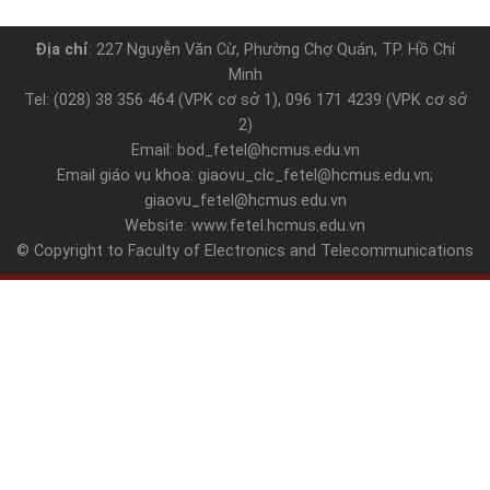
Địa chỉ
: 227 Nguyễn Văn Cừ, Phường Chợ Quán, TP. Hồ Chí
Minh
Tel: (028) 38 356 464 (VPK cơ sở 1), 096 171 4239 (VPK cơ sở
2)
Email: bod_fetel@hcmus.edu.vn
Email giáo vụ khoa: giaovu_clc_fetel@hcmus.edu.vn;
giaovu_fetel@hcmus.edu.vn
Website: www.fetel.hcmus.edu.vn
© Copyright to Faculty of Electronics and Telecommunications