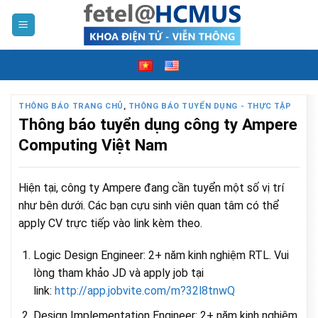
Skip
to
content
THÔNG BÁO TRANG CHỦ
,
THÔNG BÁO TUYỂN DỤNG - THỰC TẬP
Thông báo tuyển dụng công ty Ampere
Computing Việt Nam
Hiện tại, công ty Ampere đang cần tuyển một số vị trí
như bên dưới. Các bạn cựu sinh viên quan tâm có thể
apply CV trực tiếp vào link kèm theo.
Logic Design Engineer: 2+ năm kinh nghiệm RTL. Vui
lòng tham khảo JD và apply job tại
link:
http://app.jobvite.com/m?
32l8tnwQ
Design Implementation Engineer: 2+ năm kinh nghiệm