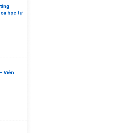
ting
hoa học tự
– Viễn