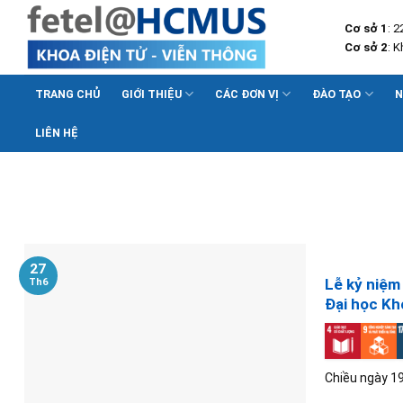
Skip
Cơ sở 1
: 
to
Cơ sở 2
: 
content
TRANG CHỦ
GIỚI THIỆU
CÁC ĐƠN VỊ
ĐÀO TẠO
N
LIÊN HỆ
27
Lễ kỷ niệm
Th6
Đại học Kh
Chiều ngày 19