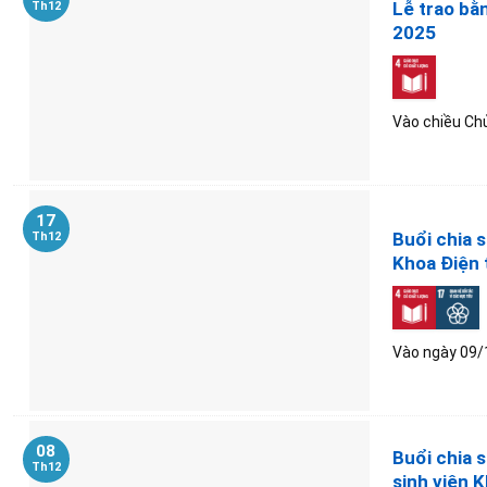
Lễ trao bằ
Th12
2025
Vào chiều Chủ
17
Buổi chia 
Th12
Khoa Điện 
Vào ngày 09/1
08
Buổi chia 
Th12
sinh viên 