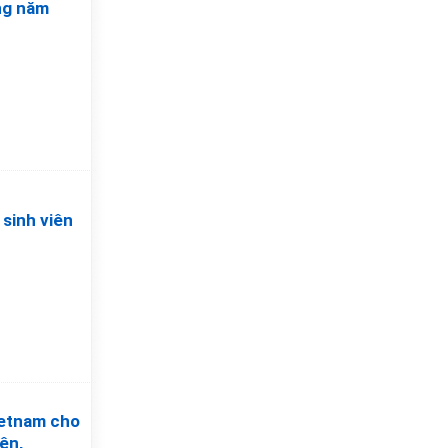
ng năm
sinh viên
ietnam cho
ên,