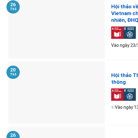
26
Hội thảo v
Th3
Vietnam ch
nhiên, Đ
Vào ngày 23/3
20
Hội thảo T
Th3
thông
✨Vào ngày 13-
26