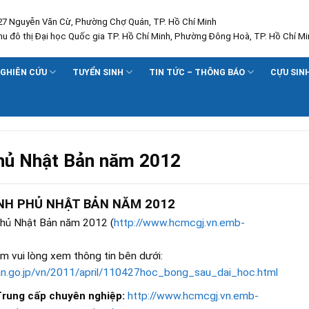
227 Nguyễn Văn Cừ, Phường Chợ Quán, TP. Hồ Chí Minh
Khu đô thị Đại học Quốc gia TP. Hồ Chí Minh, Phường Đông Hoà, TP. Hồ Chí Mi
GHIÊN CỨU
TUYỂN SINH
TIN TỨC – THÔNG BÁO
CỰU SIN
phủ Nhật Bản năm 2012
NH PHỦ NHẬT BẢN NĂM 2012
phủ Nhật Bản năm 2012 (
http://www.hcmcgj.vn.emb-
m vui lòng xem thông tin bên dưới:
n.go.jp/vn/2011/april/110427hoc_bong_sau_dai_hoc.html
Trung cấp chuyên nghiệp:
http://www.hcmcgj.vn.emb-