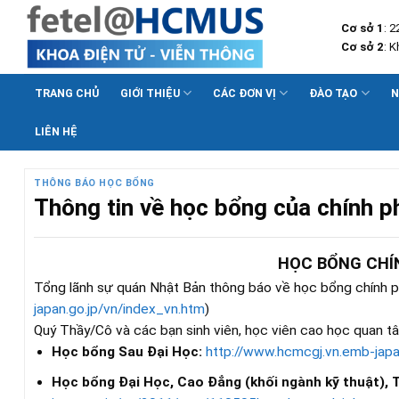
Skip
Cơ sở 1
: 
to
Cơ sở 2
: 
content
TRANG CHỦ
GIỚI THIỆU
CÁC ĐƠN VỊ
ĐÀO TẠO
N
LIÊN HỆ
THÔNG BÁO HỌC BỔNG
Thông tin về học bổng của chính 
HỌC BỔNG CHÍ
Tổng lãnh sự quán Nhật Bản thông báo về học bổng chính 
japan.go.jp/vn/index_vn.htm
)
Quý Thầy/Cô và các bạn sinh viên, học viên cao học quan tâ
Học bổng Sau Đại Học:
http://www.hcmcgj.vn.emb-japa
Học bổng Đại Học, Cao Đẳng (khối ngành kỹ thuật), 