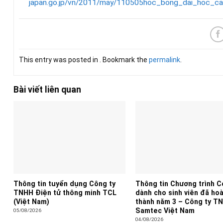
japan.go.jp/vn/2011/may/110505hoc_bong_dai_hoc_ca
This entry was posted in . Bookmark the
permalink
.
Bài viết liên quan
Thông tin tuyển dụng Công ty
Thông tin Chương trình 
TNHH Điện tử thông minh TCL
dành cho sinh viên đã ho
(Việt Nam)
thành năm 3 – Công ty T
Samtec Việt Nam
05/08/2026
04/08/2026