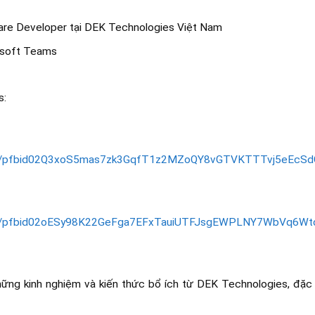
are Developer tại DEK Technologies Việt Nam
rosoft Teams
s:
posts/pfbid02Q3xoS5mas7zk3GqfT1z2MZoQY8vGTVKTTTvj5eEc
posts/pfbid02oESy98K22GeFga7EFxTauiUTFJsgEWPLNY7WbVq
hững kinh nghiệm và kiến thức bổ ích từ DEK Technologies, đặc 