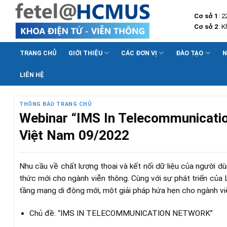
Skip
Cơ sở 1
: 
to
Cơ sở 2
: 
content
TRANG CHỦ
GIỚI THIỆU
CÁC ĐƠN VỊ
ĐÀO TẠO
N
LIÊN HỆ
THÔNG BÁO TRANG CHỦ
Webinar “IMS In Telecommunicati
Việt Nam 09/2022
Nhu cầu về chất lượng thoại và kết nối dữ liệu của người d
thức mới cho ngành viễn thông. Cùng với sự phát triển của 
tầng mạng di động mới, một giải pháp hứa hẹn cho ngành viễ
Chủ đề: “IMS IN TELECOMMUNICATION NETWORK”