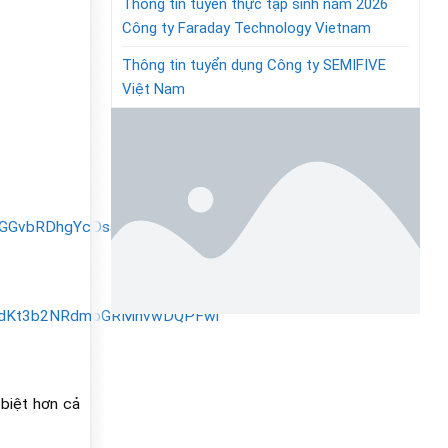
Thông tin tuyển thực tập sinh năm 2026
Công ty Faraday Technology Vietnam
Thông tin tuyển dụng Công ty SEMIFIVE
Việt Nam
SdGGvbRDhgYcDsJeWa4GZV4Al
6WtdKt3b2NRdmpGRMhvwDQPFwl
biệt hơn cả