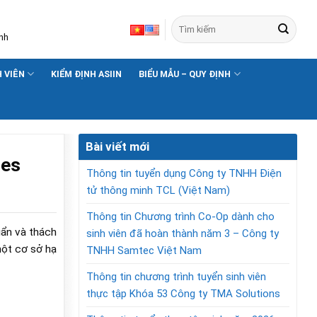
nh
H VIÊN
KIỂM ĐỊNH ASIIN
BIỂU MẪU – QUY ĐỊNH
Bài viết mới
ies
Thông tin tuyển dụng Công ty TNHH Điện
tử thông minh TCL (Việt Nam)
Thông tin Chương trình Co-Op dành cho
uẩn và thách
sinh viên đã hoàn thành năm 3 – Công ty
một cơ sở hạ
TNHH Samtec Việt Nam
Thông tin chương trình tuyển sinh viên
thực tập Khóa 53 Công ty TMA Solutions