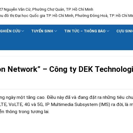
227 Nguyễn Văn Cừ, Phường Chợ Quán, TP. Hồ Chí Minh
Khu đô thị Đại học Quốc gia TP. Hồ Chí Minh, Phường Đông Hoà, TP. Hồ Chí Mi
GHIÊN CỨU
TUYỂN SINH
TIN TỨC – THÔNG BÁO
CỰU SIN
on Network” – Công ty DEK Technolog
ùng ngày một tăng cao. Điều này đã và đang đặt ra những tiêu ch
LTE, VoLTE, 4G và 5G, IP Multimedia Subsystem (IMS) ra đời, là 
n thông trong tương lai.