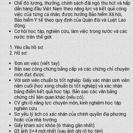
Chế độ lương, thưởng, chính sách đãi ngộ thu hút và hấp
dẫn hàng đầu Việt Nam theo năng lực và kết quả công
việc của từng cá nhân; được hưởng Bảo hiểm Xã hội,
Bảo hiểm Y tế theo quy định của Quân đội và Luật Lao
động.
Cơ hội học tập, nghiên cứu, làm việc trong nước và các
nước trên thế giới.
Yêu cầu hồ sơ:
Hồ sơ:
Đơn xin việc (viết tay).
Bản sao công chứng bằng cấp và các chứng chỉ chuyên
môn đạt được.
Với sinh viên chuẩn bị tốt nghiệp: Giấy xác nhận sinh viên
năm cuối (học xong chuẩn bị tốt nghiệp) và xác nhận
bảng điểm kết quả học tập. Bản sao các văn bằng
chứng chỉ liên quan khác (nếu có).
CV ghi rõ năng lực chuyên môn, kinh nghiệm học tập
nghiên cứu.
Sơ yếu lý lịch có xác nhận của chính quyền địa phương
hoặc của nhà trường.
Giấy khám sức khỏe (6 tháng gần nhất).
03 ảnh 3×4 mới nhất (sau ảnh ghi rõ họ tên).