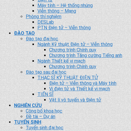
Máy tính – Hệ thống nhúng
Viễn thông – Mạng
Phòng thí nghiệm
DESLab
PTN Điện tử – Viễn thông
ĐÀO TẠO
Đào tạo đại học
Ngành Kỹ thuật Điện tử – Viễn thông
Chương trình Chính quy
Chương trình Tăng cường Tiếng anh
Ngành Thiết kế vi mạch
Chương trình Chính quy
Đào tạo sau đại học
THẠC SĨ KỸ THUẬT ĐIỆN TỬ
Điện tử – Viễn thông và Máy tính
Vi điện tử và Thiết kế vi mạch
TIẾN SĨ
Vật lí vô tuyến và Điện tử
NGHIÊN CỨU
Công bố khoa học
Đề tài – Dự án
TUYỂN SINH
Tuyển sinh đại học