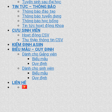
Tuyển sinh sau đại học
TIN TỨC – THÔNG BÁO
Thông báo đào tạo
Thông báo tuyển dụng
Thông báo học bổng
Tin tức hoạt động Khoa
CỰU SINH VIÊN
Hoạt động CSV
Thu thập thông tin CSV
KIỂM ĐỊNH ASIIN
BIỂU MẪU – QUY ĐỊNH
Dành cho Giảng viên
Biểu mẫu
Quy định
Dành cho sinh viên
Biểu mẫu
Quy định
LIÊN HỆ