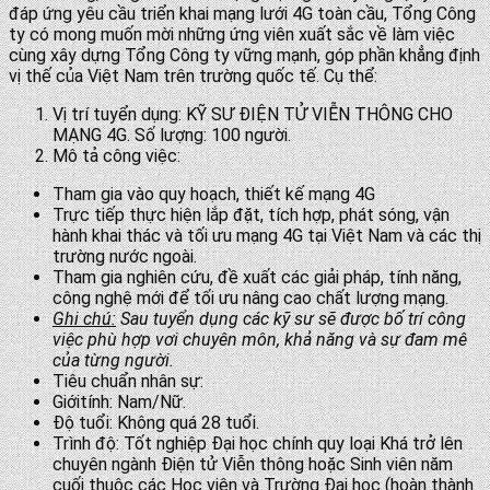
đáp ứng yêu cầu triển khai mạng lưới 4G toàn cầu, Tổng Công
ty có mong muốn mời những ứng viên xuất sắc về làm việc
cùng xây dựng Tổng Công ty vững mạnh, góp phần khẳng định
vị thế của Việt Nam trên trường quốc tế. Cụ thể:
Vị trí tuyển dụng: KỸ SƯ ĐIỆN TỬ VIỄN THÔNG CHO
MẠNG 4G. Số lượng: 100 người.
Mô tả công việc:
Tham gia vào quy hoạch, thiết kế mạng 4G
Trực tiếp thực hiện lắp đặt, tích hợp, phát sóng, vận
hành khai thác và tối ưu mạng 4G tại Việt Nam và các thị
trường nước ngoài.
Tham gia nghiên cứu, đề xuất các giải pháp, tính năng,
công nghệ mới để tối ưu nâng cao chất lượng mạng.
Ghi chú:
Sau tuyển dụng các kỹ sư sẽ được bố trí công
việc phù hợp vơi chuyên môn, khả năng và sự đam mê
của từng người.
Tiêu chuẩn nhân sự:
Giớitính: Nam/Nữ.
Độ tuổi: Không quá 28 tuổi.
Trình độ: Tốt nghiệp Đại học chính quy loại Khá trở lên
chuyên ngành Điện tử Viễn thông hoặc Sinh viên năm
cuối thuộc các Học viện và Trường Đại học (hoàn thành