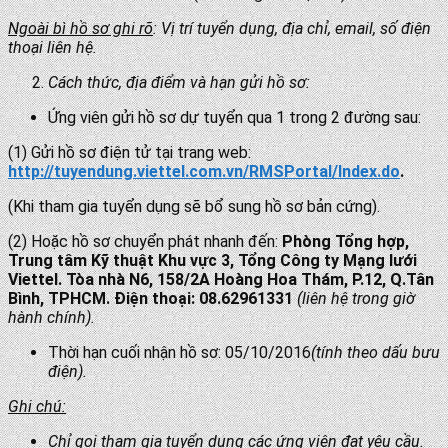
Ngoài bì h
ồ sơ ghi rõ
:
Vị trí tuyển dụng, địa chỉ, email, số điện
thoại liên hệ.
Cách thức, địa điểm và hạn gửi hồ sơ:
Ứng viên gửi hồ sơ dự tuyển qua 1 trong 2 đường sau:
(1) Gửi hồ sơ điện tử tại trang web:
http://tuyendung.viettel.com.vn/RMSPortal/Index.do
.
(Khi tham gia tuyển dụng sẽ bổ sung hồ sơ bản cứng).
(2) Hoặc hồ sơ chuyển phát nhanh đến:
Phòng Tổng hợp,
Trung tâm Kỹ thuật Khu vực 3, Tổng Công ty Mạng lưới
Viettel. Tòa nhà N6, 158/2A Hoàng Hoa Thám, P.12, Q.Tân
Bình, TPHCM. Điện thoại: 08.62961331
(liên hệ trong giờ
hành chính).
Thời hạn cuối nhận hồ sơ: 05/10/2016
(tính theo dấu bưu
điện).
Ghi chú:
Chỉ gọi tham gia tuyển dụng các ứng viên đạt yêu cầu.