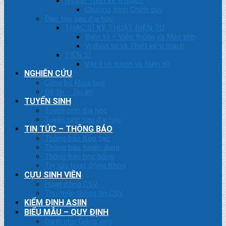
Ngành Thiết kế vi mạch
Chương trình Chính quy
Đào tạo sau đại học
THẠC SĨ KỸ THUẬT ĐIỆN TỬ
Điện tử – Viễn thông và Máy tính
Vi điện tử và Thiết kế vi mạch
TIẾN SĨ
Vật lí vô tuyến và Điện tử
NGHIÊN CỨU
Công bố khoa học
Đề tài – Dự án
TUYỂN SINH
Tuyển sinh đại học
Tuyển sinh sau đại học
TIN TỨC – THÔNG BÁO
Thông báo đào tạo
Thông báo tuyển dụng
Thông báo học bổng
Tin tức hoạt động Khoa
CỰU SINH VIÊN
Hoạt động CSV
Thu thập thông tin CSV
KIỂM ĐỊNH ASIIN
BIỂU MẪU – QUY ĐỊNH
Dành cho Giảng viên