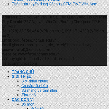
Thông tin tuyển dụng Công ty SEMIFIVE Việt Nam
Address
: 227 Nguyen Van Cu St., Cho Quan Ward, Ho Chi Minh
City
Địa chỉ
: 227 Nguyễn Văn Cừ, Phường Chợ Quán, TP. Hồ
Chí Minh
Tel: (028) 38 356 464 (VPK cơ sở 1), 096 171 4239 (VPK cơ
sở 2)
Email: bod_fetel@hcmus.edu.vn
Email giáo vụ khoa: giaovu_clc_fetel@hcmus.edu.vn;
giaovu_fetel@hcmus.edu.vn
Website: www.fetel.hcmus.edu.vn
© Copyright to Faculty of Electronics and
Telecommunications
TRANG CHỦ
GIỚI THIỆU
Giới thiệu chung
Cơ cấu tổ chức
Sứ mạng và tầm nhìn
Thư ngỏ
CÁC ĐƠN VỊ
Bộ môn
Điện tử