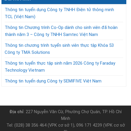
Thông tin tuyển dụng Công ty TNHH Điện tử thông minh
TCL (Việt Nam)
Thông tin Chương trình Co-Op dành cho sinh viên đã hoàn
thành năm 3 – Công ty TNHH Samtec Việt Nam
Thông tin chương trình tuyển sinh viên thực tập Khóa 53
Công ty TMA Solutions
Thông tin tuyển thực tập sinh năm 2026 Công ty Faraday
Technology Vietnam
Thông tin tuyển dụng Công ty SEMIFIVE Việt Nam
Địa chỉ
: 227 Nguyễn Văn Cừ, Phường Chợ Quán, TP. Hồ Chí
Minh
Tel: (028) 38 356 464 (VPK cơ sở 1), 096 171 4239 (VPK cơ sở