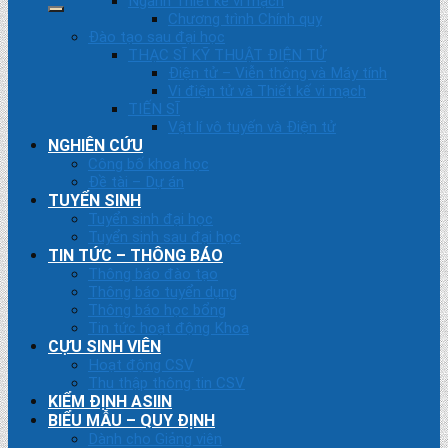
Ngành Thiết kế vi mạch
Chương trình Chính quy
Đào tạo sau đại học
THẠC SĨ KỸ THUẬT ĐIỆN TỬ
Điện tử – Viễn thông và Máy tính
Vi điện tử và Thiết kế vi mạch
TIẾN SĨ
Vật lí vô tuyến và Điện tử
NGHIÊN CỨU
Công bố khoa học
Đề tài – Dự án
TUYỂN SINH
Tuyển sinh đại học
Tuyển sinh sau đại học
TIN TỨC – THÔNG BÁO
Thông báo đào tạo
Thông báo tuyển dụng
Thông báo học bổng
Tin tức hoạt động Khoa
CỰU SINH VIÊN
Hoạt động CSV
Thu thập thông tin CSV
KIỂM ĐỊNH ASIIN
BIỂU MẪU – QUY ĐỊNH
Dành cho Giảng viên