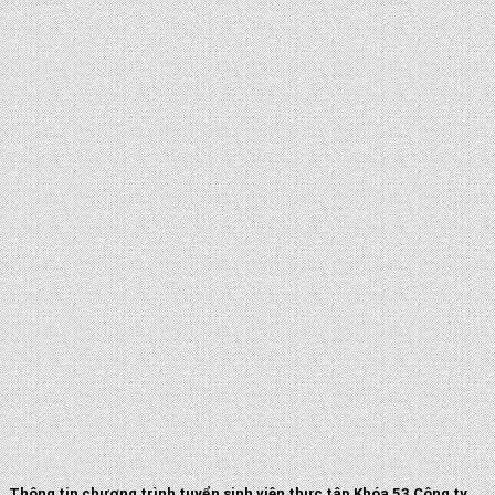
Thông tin chương trình tuyển sinh viên thực tập Khóa 53 Công ty