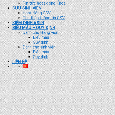
Tin tức hoạt động Khoa
CỰU SINH VIÊN
Hoạt động CSV
Thu thập thông tin CSV
KIỂM ĐỊNH ASIIN
BIỂU MẪU – QUY ĐỊNH
Dành cho Giảng viên
Biểu mẫu
Quy định
Dành cho sinh viên
Biểu mẫu
Quy định
LIÊN HỆ