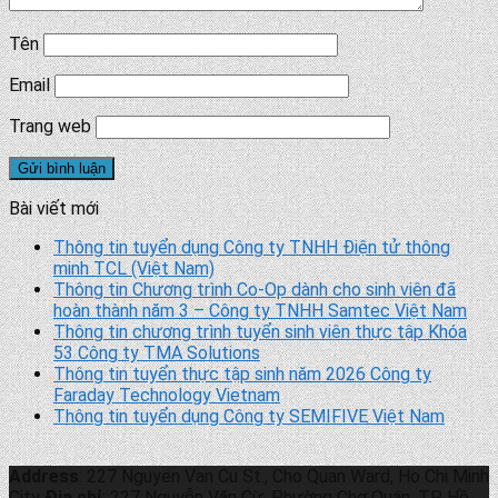
Tên
Email
Trang web
Bài viết mới
Thông tin tuyển dụng Công ty TNHH Điện tử thông
minh TCL (Việt Nam)
Thông tin Chương trình Co-Op dành cho sinh viên đã
hoàn thành năm 3 – Công ty TNHH Samtec Việt Nam
Thông tin chương trình tuyển sinh viên thực tập Khóa
53 Công ty TMA Solutions
Thông tin tuyển thực tập sinh năm 2026 Công ty
Faraday Technology Vietnam
Thông tin tuyển dụng Công ty SEMIFIVE Việt Nam
Address
: 227 Nguyen Van Cu St., Cho Quan Ward, Ho Chi Minh
City
Địa chỉ
: 227 Nguyễn Văn Cừ, Phường Chợ Quán, TP. Hồ