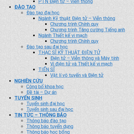
PTN Điện tử – Viễn thông
ĐÀO TẠO
Đào tạo đại học
Ngành Kỹ thuật Điện tử – Viễn thông
Chương trình Chính quy
Chương trình Tăng cường Tiếng anh
Ngành Thiết kế vi mạch
Chương trình Chính quy
Đào tạo sau đại học
THẠC SĨ KỸ THUẬT ĐIỆN TỬ
Điện tử – Viễn thông và Máy tính
Vi điện tử và Thiết kế vi mạch
TIẾN SĨ
Vật lí vô tuyến và Điện tử
NGHIÊN CỨU
Công bố khoa học
Đề tài – Dự án
TUYỂN SINH
Tuyển sinh đại học
Tuyển sinh sau đại học
TIN TỨC – THÔNG BÁO
Thông báo đào tạo
Thông báo tuyển dụng
Thông báo học bổng