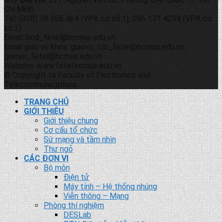
Chí Minh
Tel: (028) 38 356 464 (VPK cơ sở 1), 096 171 4239 (VPK cơ
sở 2)
Email: bod_fetel@hcmus.edu.vn
Email giáo vụ khoa: giaovu_clc_fetel@hcmus.edu.vn;
giaovu_fetel@hcmus.edu.vn
Website: www.fetel.hcmus.edu.vn
© Copyright to Faculty of Electronics and
Telecommunications
TRANG CHỦ
GIỚI THIỆU
Giới thiệu chung
Cơ cấu tổ chức
Sứ mạng và tầm nhìn
Thư ngỏ
CÁC ĐƠN VỊ
Bộ môn
Điện tử
Máy tính – Hệ thống nhúng
Viễn thông – Mạng
Phòng thí nghiệm
DESLab