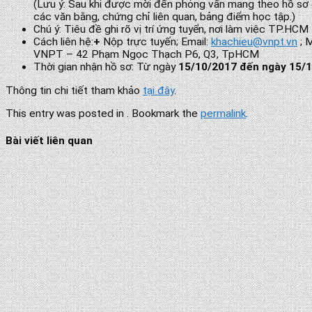
(Lưu ý: Sau khi được mời đến phỏng vấn mang theo hồ sơ đầy
các văn bằng, chứng chỉ liên quan, bảng điểm học tập.)
Chú ý: Tiêu đề ghi rõ vị trí ứng tuyển, nơi làm việc TP.HCM
Cách liên hệ:
+
Nộp trực tuyến; Email:
khachieu@vnpt.vn
; M
VNPT – 42 Phạm Ngọc Thạch P6, Q3, TpHCM
Thời gian nhận hồ sơ: Từ ngày
15/10/2017 đến ngày 15/
Thông tin chi tiết tham khảo
tại đây
.
This entry was posted in . Bookmark the
permalink
.
Bài viết liên quan