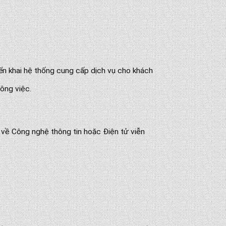
iển khai hệ thống cung cấp dịch vụ cho khách
ông việc.
 về Công nghệ thông tin hoặc Điện tử viễn