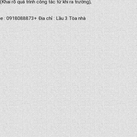
hai rõ quá trình công tác từ khi ra trường),
le : 0918088873+ Địa chỉ : Lầu 3 Tòa nhà