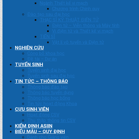
Ngành Thiết kế vi mạch
Chương trình Chính quy
Đào tạo sau đại học
THẠC SĨ KỸ THUẬT ĐIỆN TỬ
Điện tử – Viễn thông và Máy tính
Vi điện tử và Thiết kế vi mạch
TIẾN SĨ
Vật lí vô tuyến và Điện tử
NGHIÊN CỨU
Công bố khoa học
Đề tài – Dự án
TUYỂN SINH
Tuyển sinh đại học
Tuyển sinh sau đại học
TIN TỨC – THÔNG BÁO
Thông báo đào tạo
Thông báo tuyển dụng
Thông báo học bổng
Tin tức hoạt động Khoa
CỰU SINH VIÊN
Hoạt động CSV
Thu thập thông tin CSV
KIỂM ĐỊNH ASIIN
BIỂU MẪU – QUY ĐỊNH
Dành cho Giảng viên