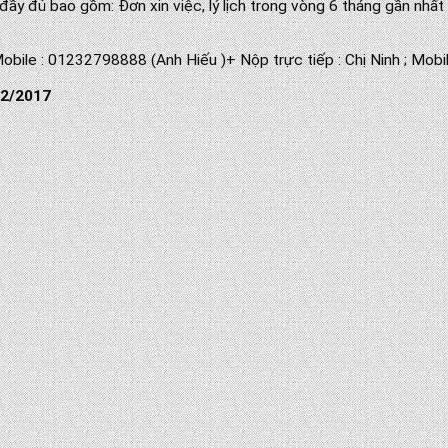
 đủ bao gồm: Đơn xin việc, lý lịch trong vòng 6 tháng gần nhất (K
obile : 01232798888 (Anh Hiếu )+ Nộp trực tiếp : Chị Ninh ; Mobi
12/2017