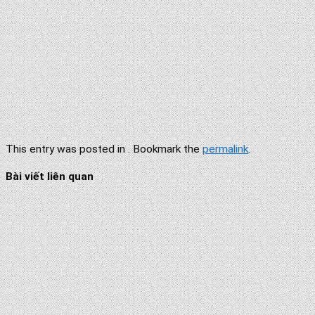
This entry was posted in . Bookmark the
permalink
.
Bài viết liên quan