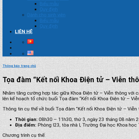
Biểu mẫu
Quy định
Dành cho sinh viên
Biểu mẫu
Quy định
LIÊN HỆ
Thông báo trang chủ
Tọa đàm “Kết nối Khoa Điện tử – Viễn th
Nhằm tăng cường hợp tác giữa Khoa Điện tử – Viễn thông với cá
lên kế hoạch tổ chức buổi Tọa đàm “Kết nối Khoa Điện tử – Viễ
Thông tin cụ thể về buổi Tọa đàm “Kết nối Khoa Điện tử – Viễn 
Thời gian:
08h30 – 11h30, thứ 3, ngày 23 tháng 08 năm 
Địa điểm:
Phòng I23, tòa nhà I, Trường Đại học Khoa họ
Chương trình cụ thể: