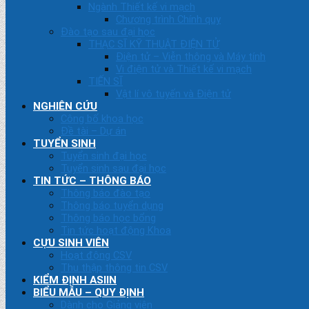
Ngành Thiết kế vi mạch
Chương trình Chính quy
Đào tạo sau đại học
THẠC SĨ KỸ THUẬT ĐIỆN TỬ
Điện tử – Viễn thông và Máy tính
Vi điện tử và Thiết kế vi mạch
TIẾN SĨ
Vật lí vô tuyến và Điện tử
NGHIÊN CỨU
Công bố khoa học
Đề tài – Dự án
TUYỂN SINH
Tuyển sinh đại học
Tuyển sinh sau đại học
TIN TỨC – THÔNG BÁO
Thông báo đào tạo
Thông báo tuyển dụng
Thông báo học bổng
Tin tức hoạt động Khoa
CỰU SINH VIÊN
Hoạt động CSV
Thu thập thông tin CSV
KIỂM ĐỊNH ASIIN
BIỂU MẪU – QUY ĐỊNH
Dành cho Giảng viên