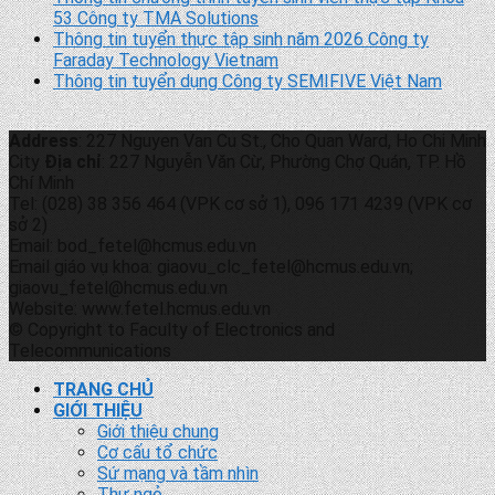
53 Công ty TMA Solutions
Thông tin tuyển thực tập sinh năm 2026 Công ty
Faraday Technology Vietnam
Thông tin tuyển dụng Công ty SEMIFIVE Việt Nam
Address
: 227 Nguyen Van Cu St., Cho Quan Ward, Ho Chi Minh
City
Địa chỉ
: 227 Nguyễn Văn Cừ, Phường Chợ Quán, TP. Hồ
Chí Minh
Tel: (028) 38 356 464 (VPK cơ sở 1), 096 171 4239 (VPK cơ
sở 2)
Email: bod_fetel@hcmus.edu.vn
Email giáo vụ khoa: giaovu_clc_fetel@hcmus.edu.vn;
giaovu_fetel@hcmus.edu.vn
Website: www.fetel.hcmus.edu.vn
© Copyright to Faculty of Electronics and
Telecommunications
TRANG CHỦ
GIỚI THIỆU
Giới thiệu chung
Cơ cấu tổ chức
Sứ mạng và tầm nhìn
Thư ngỏ