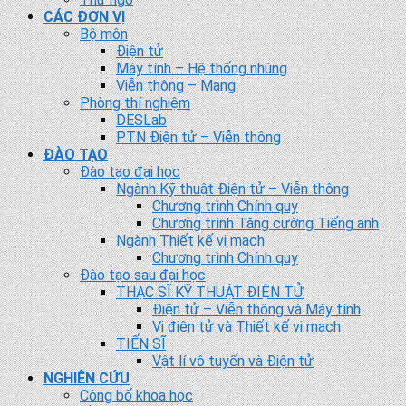
CÁC ĐƠN VỊ
Bộ môn
Điện tử
Máy tính – Hệ thống nhúng
Viễn thông – Mạng
Phòng thí nghiệm
DESLab
PTN Điện tử – Viễn thông
ĐÀO TẠO
Đào tạo đại học
Ngành Kỹ thuật Điện tử – Viễn thông
Chương trình Chính quy
Chương trình Tăng cường Tiếng anh
Ngành Thiết kế vi mạch
Chương trình Chính quy
Đào tạo sau đại học
THẠC SĨ KỸ THUẬT ĐIỆN TỬ
Điện tử – Viễn thông và Máy tính
Vi điện tử và Thiết kế vi mạch
TIẾN SĨ
Vật lí vô tuyến và Điện tử
NGHIÊN CỨU
Công bố khoa học