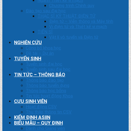
Ngành Thiết kế vi mạch
Chương trình Chính quy
Đào tạo sau đại học
THẠC SĨ KỸ THUẬT ĐIỆN TỬ
Điện tử – Viễn thông và Máy tính
Vi điện tử và Thiết kế vi mạch
TIẾN SĨ
Vật lí vô tuyến và Điện tử
NGHIÊN CỨU
Công bố khoa học
Đề tài – Dự án
TUYỂN SINH
Tuyển sinh đại học
Tuyển sinh sau đại học
TIN TỨC – THÔNG BÁO
Thông báo đào tạo
Thông báo tuyển dụng
Thông báo học bổng
Tin tức hoạt động Khoa
CỰU SINH VIÊN
Hoạt động CSV
Thu thập thông tin CSV
KIỂM ĐỊNH ASIIN
BIỂU MẪU – QUY ĐỊNH
Dành cho Giảng viên