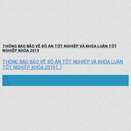
THÔNG BÁO BẢO VỆ ĐỒ ÁN TỐT NGHIỆP VÀ KHÓA LUẬN TỐT
NGHIỆP KHÓA 2019
THÔNG BÁO BẢO VỆ ĐỒ ÁN TỐT NGHIỆP VÀ KHÓA LUẬN
TỐT NGHIỆP KHÓA 2019 [...]
26
Th6