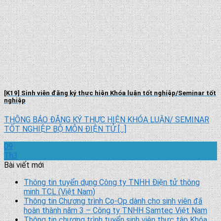
[K19] Sinh viên đăng ký thực hiện Khóa luận tốt nghiệp/Seminar tốt
nghiệp
THÔNG BÁO ĐĂNG KÝ THỰC HIỆN KHÓA LUẬN/ SEMINAR
TỐT NGHIỆP BỘ MÔN ĐIỆN TỬ [...]
09
Th3
Bài viết mới
Thông tin tuyển dụng Công ty TNHH Điện tử thông
minh TCL (Việt Nam)
Thông tin Chương trình Co-Op dành cho sinh viên đã
hoàn thành năm 3 – Công ty TNHH Samtec Việt Nam
Thông tin chương trình tuyển sinh viên thực tập Khóa