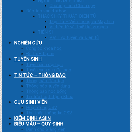
Ngành Thiết kế vi mạch
Chương trình Chính quy
Đào tạo sau đại học
THẠC SĨ KỸ THUẬT ĐIỆN TỬ
Điện tử – Viễn thông và Máy tính
Vi điện tử và Thiết kế vi mạch
TIẾN SĨ
Vật lí vô tuyến và Điện tử
NGHIÊN CỨU
Công bố khoa học
Đề tài – Dự án
TUYỂN SINH
Tuyển sinh đại học
Tuyển sinh sau đại học
TIN TỨC – THÔNG BÁO
Thông báo đào tạo
Thông báo tuyển dụng
Thông báo học bổng
Tin tức hoạt động Khoa
CỰU SINH VIÊN
Hoạt động CSV
Thu thập thông tin CSV
KIỂM ĐỊNH ASIIN
BIỂU MẪU – QUY ĐỊNH
Dành cho Giảng viên