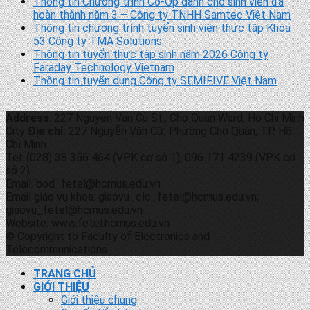
Thông tin Chương trình Co-Op dành cho sinh viên đã
hoàn thành năm 3 – Công ty TNHH Samtec Việt Nam
Thông tin chương trình tuyển sinh viên thực tập Khóa
53 Công ty TMA Solutions
Thông tin tuyển thực tập sinh năm 2026 Công ty
Faraday Technology Vietnam
Thông tin tuyển dụng Công ty SEMIFIVE Việt Nam
Address
: 227 Nguyen Van Cu St., Cho Quan Ward, Ho Chi Minh
City
Địa chỉ
: 227 Nguyễn Văn Cừ, Phường Chợ Quán, TP. Hồ
Chí Minh
Tel: (028) 38 356 464 (VPK cơ sở 1), 096 171 4239 (VPK cơ
sở 2)
Email: bod_fetel@hcmus.edu.vn
Email giáo vụ khoa: giaovu_clc_fetel@hcmus.edu.vn;
giaovu_fetel@hcmus.edu.vn
Website: www.fetel.hcmus.edu.vn
© Copyright to Faculty of Electronics and
Telecommunications
TRANG CHỦ
GIỚI THIỆU
Giới thiệu chung