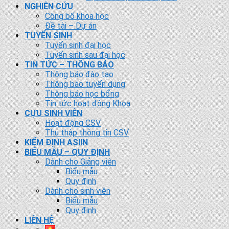
NGHIÊN CỨU
Công bố khoa học
Đề tài – Dự án
TUYỂN SINH
Tuyển sinh đại học
Tuyển sinh sau đại học
TIN TỨC – THÔNG BÁO
Thông báo đào tạo
Thông báo tuyển dụng
Thông báo học bổng
Tin tức hoạt động Khoa
CỰU SINH VIÊN
Hoạt động CSV
Thu thập thông tin CSV
KIỂM ĐỊNH ASIIN
BIỂU MẪU – QUY ĐỊNH
Dành cho Giảng viên
Biểu mẫu
Quy định
Dành cho sinh viên
Biểu mẫu
Quy định
LIÊN HỆ