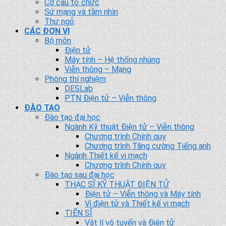
Cơ cấu tổ chức
Sứ mạng và tầm nhìn
Thư ngỏ
CÁC ĐƠN VỊ
Bộ môn
Điện tử
Máy tính – Hệ thống nhúng
Viễn thông – Mạng
Phòng thí nghiệm
DESLab
PTN Điện tử – Viễn thông
ĐÀO TẠO
Đào tạo đại học
Ngành Kỹ thuật Điện tử – Viễn thông
Chương trình Chính quy
Chương trình Tăng cường Tiếng anh
Ngành Thiết kế vi mạch
Chương trình Chính quy
Đào tạo sau đại học
THẠC SĨ KỸ THUẬT ĐIỆN TỬ
Điện tử – Viễn thông và Máy tính
Vi điện tử và Thiết kế vi mạch
TIẾN SĨ
Vật lí vô tuyến và Điện tử