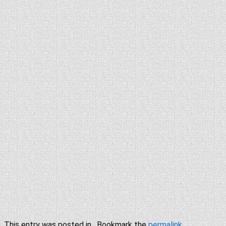
This entry was posted in . Bookmark the
permalink
.