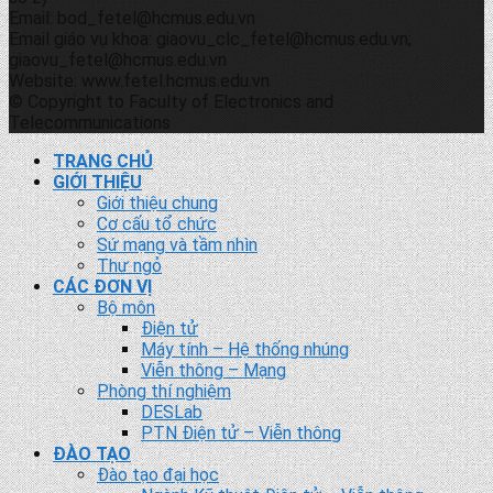
Email: bod_fetel@hcmus.edu.vn
Email giáo vụ khoa: giaovu_clc_fetel@hcmus.edu.vn;
giaovu_fetel@hcmus.edu.vn
Website: www.fetel.hcmus.edu.vn
© Copyright to Faculty of Electronics and
Telecommunications
TRANG CHỦ
GIỚI THIỆU
Giới thiệu chung
Cơ cấu tổ chức
Sứ mạng và tầm nhìn
Thư ngỏ
CÁC ĐƠN VỊ
Bộ môn
Điện tử
Máy tính – Hệ thống nhúng
Viễn thông – Mạng
Phòng thí nghiệm
DESLab
PTN Điện tử – Viễn thông
ĐÀO TẠO
Đào tạo đại học