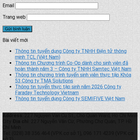
Email
Trang web
Bài viết mới
Thông tin tuyển dụng Công ty TNHH Điện tử thông
minh TCL (Việt Nam)
Thông tin Chương trình Co-Op dành cho sinh viên đã
hoàn thành năm 3 – Công ty TNHH Samtec Việt Nam
Thông tin chương trình tuyển sinh viên thực tập Khóa
53 Công ty TMA Solutions
Thông tin tuyển thực tập sinh năm 2026 Công ty
Faraday Technology Vietnam
Thông tin tuyển dụng Công ty SEMIFIVE Việt Nam
Address
: 227 Nguyen Van Cu St., Cho Quan Ward, Ho Chi Minh
City
Địa chỉ
: 227 Nguyễn Văn Cừ, Phường Chợ Quán, TP. Hồ
Chí Minh
Tel: (028) 38 356 464 (VPK cơ sở 1), 096 171 4239 (VPK cơ
sở 2)