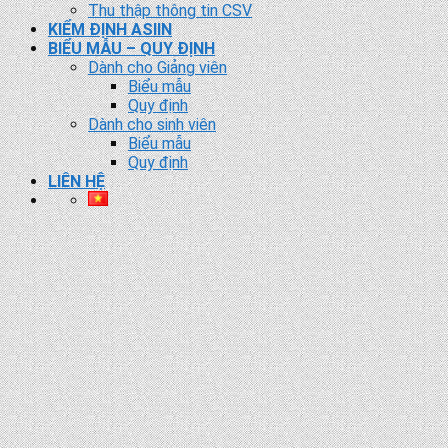
Thu thập thông tin CSV
KIỂM ĐỊNH ASIIN
BIỂU MẪU – QUY ĐỊNH
Dành cho Giảng viên
Biểu mẫu
Quy định
Dành cho sinh viên
Biểu mẫu
Quy định
LIÊN HỆ