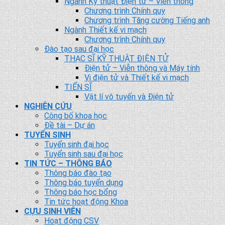
Ngành Kỹ thuật Điện tử – Viễn thông
Chương trình Chính quy
Chương trình Tăng cường Tiếng anh
Ngành Thiết kế vi mạch
Chương trình Chính quy
Đào tạo sau đại học
THẠC SĨ KỸ THUẬT ĐIỆN TỬ
Điện tử – Viễn thông và Máy tính
Vi điện tử và Thiết kế vi mạch
TIẾN SĨ
Vật lí vô tuyến và Điện tử
NGHIÊN CỨU
Công bố khoa học
Đề tài – Dự án
TUYỂN SINH
Tuyển sinh đại học
Tuyển sinh sau đại học
TIN TỨC – THÔNG BÁO
Thông báo đào tạo
Thông báo tuyển dụng
Thông báo học bổng
Tin tức hoạt động Khoa
CỰU SINH VIÊN
Hoạt động CSV