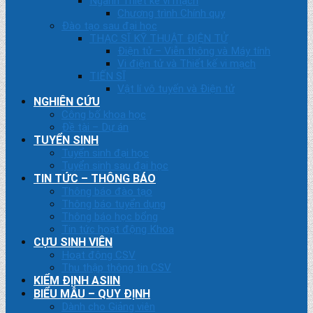
Ngành Thiết kế vi mạch
Chương trình Chính quy
Đào tạo sau đại học
THẠC SĨ KỸ THUẬT ĐIỆN TỬ
Điện tử – Viễn thông và Máy tính
Vi điện tử và Thiết kế vi mạch
TIẾN SĨ
Vật lí vô tuyến và Điện tử
NGHIÊN CỨU
Công bố khoa học
Đề tài – Dự án
TUYỂN SINH
Tuyển sinh đại học
Tuyển sinh sau đại học
TIN TỨC – THÔNG BÁO
Thông báo đào tạo
Thông báo tuyển dụng
Thông báo học bổng
Tin tức hoạt động Khoa
CỰU SINH VIÊN
Hoạt động CSV
Thu thập thông tin CSV
KIỂM ĐỊNH ASIIN
BIỂU MẪU – QUY ĐỊNH
Dành cho Giảng viên