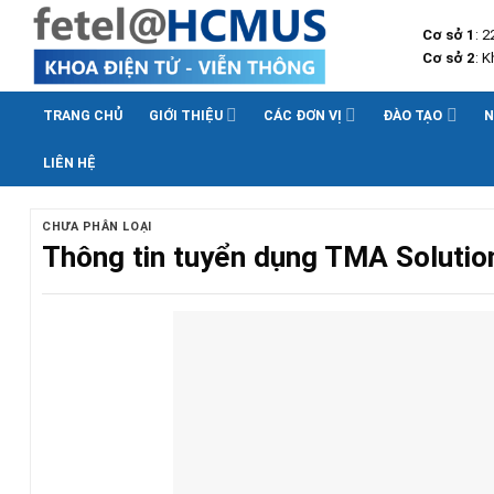
Skip
Cơ sở 1
: 
to
Cơ sở 2
: 
content
TRANG CHỦ
GIỚI THIỆU
CÁC ĐƠN VỊ
ĐÀO TẠO
N
LIÊN HỆ
CHƯA PHÂN LOẠI
Thông tin tuyển dụng TMA Solutio