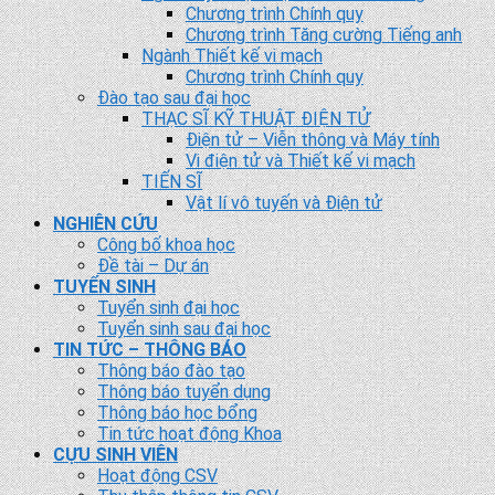
Chương trình Chính quy
Chương trình Tăng cường Tiếng anh
Ngành Thiết kế vi mạch
Chương trình Chính quy
Đào tạo sau đại học
THẠC SĨ KỸ THUẬT ĐIỆN TỬ
Điện tử – Viễn thông và Máy tính
Vi điện tử và Thiết kế vi mạch
TIẾN SĨ
Vật lí vô tuyến và Điện tử
NGHIÊN CỨU
Công bố khoa học
Đề tài – Dự án
TUYỂN SINH
Tuyển sinh đại học
Tuyển sinh sau đại học
TIN TỨC – THÔNG BÁO
Thông báo đào tạo
Thông báo tuyển dụng
Thông báo học bổng
Tin tức hoạt động Khoa
CỰU SINH VIÊN
Hoạt động CSV