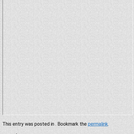
This entry was posted in . Bookmark the
permalink
.