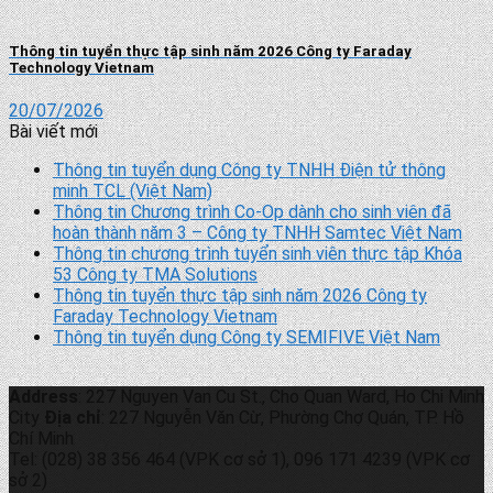
Thông tin tuyển thực tập sinh năm 2026 Công ty Faraday
Technology Vietnam
20/07/2026
Bài viết mới
Thông tin tuyển dụng Công ty TNHH Điện tử thông
minh TCL (Việt Nam)
Thông tin Chương trình Co-Op dành cho sinh viên đã
hoàn thành năm 3 – Công ty TNHH Samtec Việt Nam
Thông tin chương trình tuyển sinh viên thực tập Khóa
53 Công ty TMA Solutions
Thông tin tuyển thực tập sinh năm 2026 Công ty
Faraday Technology Vietnam
Thông tin tuyển dụng Công ty SEMIFIVE Việt Nam
Address
: 227 Nguyen Van Cu St., Cho Quan Ward, Ho Chi Minh
City
Địa chỉ
: 227 Nguyễn Văn Cừ, Phường Chợ Quán, TP. Hồ
Chí Minh
Tel: (028) 38 356 464 (VPK cơ sở 1), 096 171 4239 (VPK cơ
sở 2)