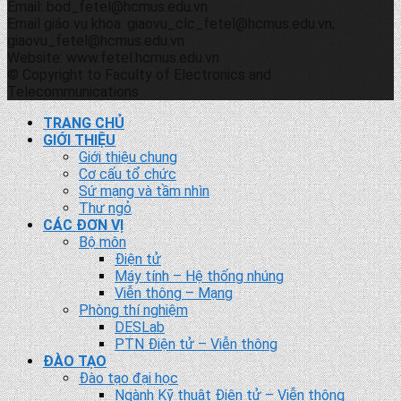
Email: bod_fetel@hcmus.edu.vn
Email giáo vụ khoa: giaovu_clc_fetel@hcmus.edu.vn;
giaovu_fetel@hcmus.edu.vn
Website: www.fetel.hcmus.edu.vn
© Copyright to Faculty of Electronics and
Telecommunications
TRANG CHỦ
GIỚI THIỆU
Giới thiệu chung
Cơ cấu tổ chức
Sứ mạng và tầm nhìn
Thư ngỏ
CÁC ĐƠN VỊ
Bộ môn
Điện tử
Máy tính – Hệ thống nhúng
Viễn thông – Mạng
Phòng thí nghiệm
DESLab
PTN Điện tử – Viễn thông
ĐÀO TẠO
Đào tạo đại học
Ngành Kỹ thuật Điện tử – Viễn thông