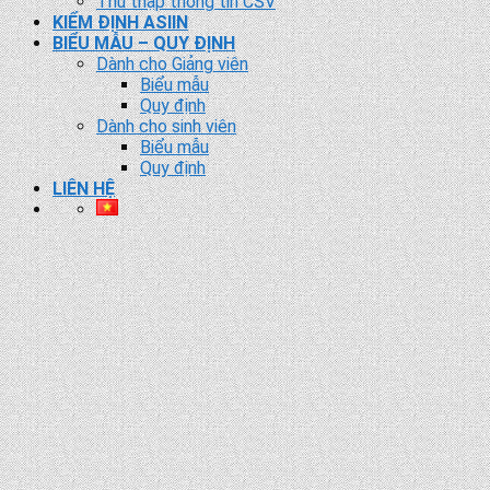
Thu thập thông tin CSV
KIỂM ĐỊNH ASIIN
BIỂU MẪU – QUY ĐỊNH
Dành cho Giảng viên
Biểu mẫu
Quy định
Dành cho sinh viên
Biểu mẫu
Quy định
LIÊN HỆ