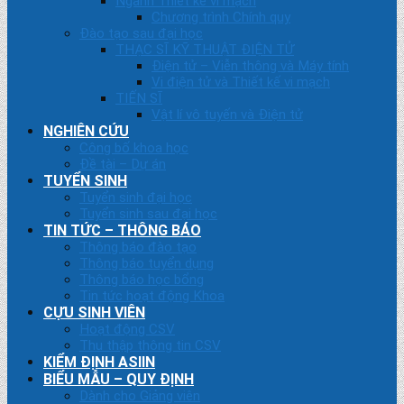
Ngành Thiết kế vi mạch
Chương trình Chính quy
Đào tạo sau đại học
THẠC SĨ KỸ THUẬT ĐIỆN TỬ
Điện tử – Viễn thông và Máy tính
Vi điện tử và Thiết kế vi mạch
TIẾN SĨ
Vật lí vô tuyến và Điện tử
NGHIÊN CỨU
Công bố khoa học
Đề tài – Dự án
TUYỂN SINH
Tuyển sinh đại học
Tuyển sinh sau đại học
TIN TỨC – THÔNG BÁO
Thông báo đào tạo
Thông báo tuyển dụng
Thông báo học bổng
Tin tức hoạt động Khoa
CỰU SINH VIÊN
Hoạt động CSV
Thu thập thông tin CSV
KIỂM ĐỊNH ASIIN
BIỂU MẪU – QUY ĐỊNH
Dành cho Giảng viên