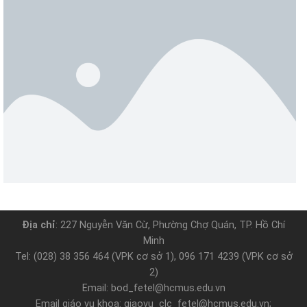
Địa chỉ
: 227 Nguyễn Văn Cừ, Phường Chợ Quán, TP. Hồ Chí
Minh
Tel: (028) 38 356 464 (VPK cơ sở 1), 096 171 4239 (VPK cơ sở
2)
Email: bod_fetel@hcmus.edu.vn
Email giáo vụ khoa: giaovu_clc_fetel@hcmus.edu.vn;