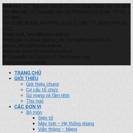
Address
: 227 Nguyen Van Cu St., Cho Quan Ward, Ho Chi Minh
City
Địa chỉ
: 227 Nguyễn Văn Cừ, Phường Chợ Quán, TP. Hồ
Chí Minh
Tel: (028) 38 356 464 (VPK cơ sở 1), 096 171 4239 (VPK cơ
sở 2)
Email: bod_fetel@hcmus.edu.vn
Email giáo vụ khoa: giaovu_clc_fetel@hcmus.edu.vn;
giaovu_fetel@hcmus.edu.vn
Website: www.fetel.hcmus.edu.vn
© Copyright to Faculty of Electronics and
Telecommunications
TRANG CHỦ
GIỚI THIỆU
Giới thiệu chung
Cơ cấu tổ chức
Sứ mạng và tầm nhìn
Thư ngỏ
CÁC ĐƠN VỊ
Bộ môn
Điện tử
Máy tính – Hệ thống nhúng
Viễn thông – Mạng