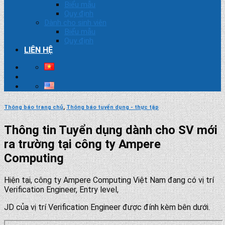
Biểu mẫu
Quy định
Dành cho sinh viên
Biểu mẫu
Quy định
LIÊN HỆ
Thông báo trang chủ
,
Thông báo tuyển dụng - thực tập
Thông tin Tuyển dụng dành cho SV mới
ra trường tại công ty Ampere
Computing
Hiện tại, công ty
Ampere
Computing Việt Nam đang có vị trí
Verification Engineer, Entry level,
JD của vị trí Verification Engineer được đính kèm bên dưới.