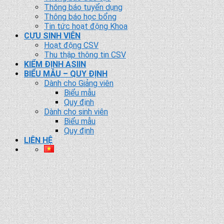
Thông báo tuyển dụng
Thông báo học bổng
Tin tức hoạt động Khoa
CỰU SINH VIÊN
Hoạt động CSV
Thu thập thông tin CSV
KIỂM ĐỊNH ASIIN
BIỂU MẪU – QUY ĐỊNH
Dành cho Giảng viên
Biểu mẫu
Quy định
Dành cho sinh viên
Biểu mẫu
Quy định
LIÊN HỆ