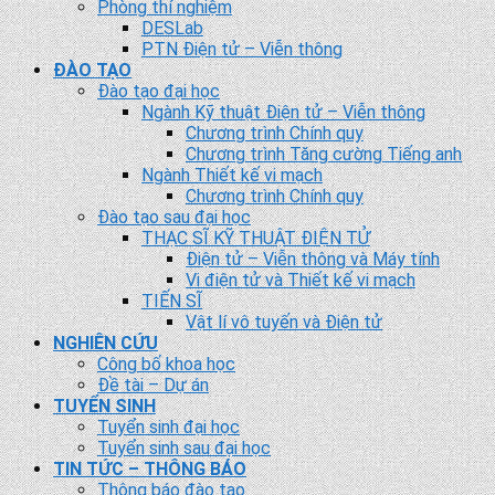
Phòng thí nghiệm
DESLab
PTN Điện tử – Viễn thông
ĐÀO TẠO
Đào tạo đại học
Ngành Kỹ thuật Điện tử – Viễn thông
Chương trình Chính quy
Chương trình Tăng cường Tiếng anh
Ngành Thiết kế vi mạch
Chương trình Chính quy
Đào tạo sau đại học
THẠC SĨ KỸ THUẬT ĐIỆN TỬ
Điện tử – Viễn thông và Máy tính
Vi điện tử và Thiết kế vi mạch
TIẾN SĨ
Vật lí vô tuyến và Điện tử
NGHIÊN CỨU
Công bố khoa học
Đề tài – Dự án
TUYỂN SINH
Tuyển sinh đại học
Tuyển sinh sau đại học
TIN TỨC – THÔNG BÁO
Thông báo đào tạo