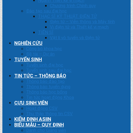
Ngành Thiết kế vi mạch
Chương trình Chính quy
Đào tạo sau đại học
THẠC SĨ KỸ THUẬT ĐIỆN TỬ
Điện tử – Viễn thông và Máy tính
Vi điện tử và Thiết kế vi mạch
TIẾN SĨ
Vật lí vô tuyến và Điện tử
NGHIÊN CỨU
Công bố khoa học
Đề tài – Dự án
TUYỂN SINH
Tuyển sinh đại học
Tuyển sinh sau đại học
TIN TỨC – THÔNG BÁO
Thông báo đào tạo
Thông báo tuyển dụng
Thông báo học bổng
Tin tức hoạt động Khoa
CỰU SINH VIÊN
Hoạt động CSV
Thu thập thông tin CSV
KIỂM ĐỊNH ASIIN
BIỂU MẪU – QUY ĐỊNH
Dành cho Giảng viên