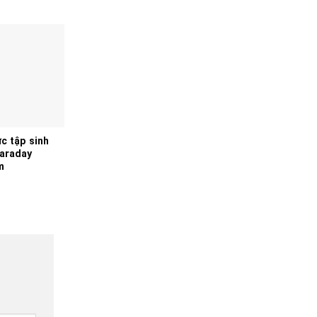
c tập sinh
Faraday
m