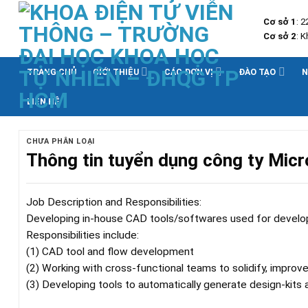
Skip
Cơ sở 1
: 
to
Cơ sở 2
: 
content
TRANG CHỦ
GIỚI THIỆU
CÁC ĐƠN VỊ
ĐÀO TẠO
N
LIÊN HỆ
CHƯA PHÂN LOẠI
Thông tin tuyển dụng công ty Mic
Job Description and Responsibilities:
Developing in-house CAD tools/softwares used for develo
Responsibilities include:
(1) CAD tool and flow development
(2) Working with cross-functional teams to solidify, impro
(3) Developing tools to automatically generate design-kits 