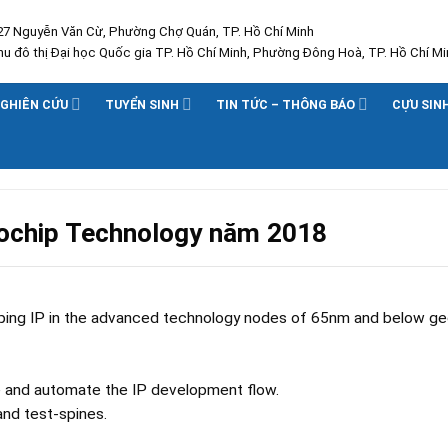
227 Nguyễn Văn Cừ, Phường Chợ Quán, TP. Hồ Chí Minh
Khu đô thị Đại học Quốc gia TP. Hồ Chí Minh, Phường Đông Hoà, TP. Hồ Chí Mi
GHIÊN CỨU
TUYỂN SINH
TIN TỨC – THÔNG BÁO
CỰU SIN
rochip Technology năm 2018
ping IP in the advanced technology nodes of 65nm and below ge
ve and automate the IP development flow.
and test-spines.