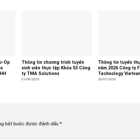
Co-Op
Thông tin chương trình tuyển
Thông tin tuyển thự
àn
sinh viên thực tập Khóa 53 Công
năm 2026 Công ty 
NHH
ty TMA Solutions
Technology Vietna
01/08/2026
20/07/2026
ng bắt buộc được đánh dấu
*