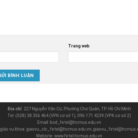
Trang web
Địa chỉ
: 227 Nguyễn Văn Cừ, Phường Chợ Quán, TP. Hồ Chí Minh
Tel: (028) 38 356 464 (VPK cơ sở 1), 096 171 4239 (VPK cơ sở 2)
Email: bod_fetel@hcmus.edu.vn
 giáo vụ khoa: giaovu_clc_fetel@hcmus.edu.vn; giaovu_fetel@hcmus.
Website: www.fetel.hcmus.edu.vn