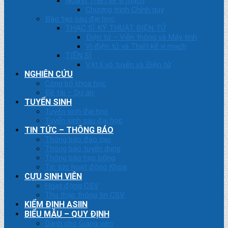
Ngành Thiết kế vi mạch
Chương trình Chính quy
Đào tạo sau đại học
THẠC SĨ KỸ THUẬT ĐIỆN TỬ
Điện tử – Viễn thông và Máy tính
Vi điện tử và Thiết kế vi mạch
TIẾN SĨ
Vật lí vô tuyến và Điện tử
NGHIÊN CỨU
Công bố khoa học
Đề tài – Dự án
TUYỂN SINH
Tuyển sinh đại học
Tuyển sinh sau đại học
TIN TỨC – THÔNG BÁO
Thông báo đào tạo
Thông báo tuyển dụng
Thông báo học bổng
Tin tức hoạt động Khoa
CỰU SINH VIÊN
Hoạt động CSV
Thu thập thông tin CSV
KIỂM ĐỊNH ASIIN
BIỂU MẪU – QUY ĐỊNH
Dành cho Giảng viên