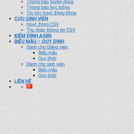
Thông báo tuyển dụng
Thông báo học bổng
Tin tức hoạt động Khoa
CỰU SINH VIÊN
Hoạt động CSV
Thu thập thông tin CSV
KIỂM ĐỊNH ASIIN
BIỂU MẪU – QUY ĐỊNH
Dành cho Giảng viên
Biểu mẫu
Quy định
Dành cho sinh viên
Biểu mẫu
Quy định
LIÊN HỆ