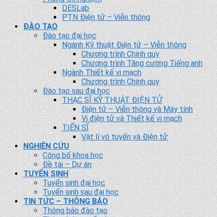
DESLab
PTN Điện tử – Viễn thông
ĐÀO TẠO
Đào tạo đại học
Ngành Kỹ thuật Điện tử – Viễn thông
Chương trình Chính quy
Chương trình Tăng cường Tiếng anh
Ngành Thiết kế vi mạch
Chương trình Chính quy
Đào tạo sau đại học
THẠC SĨ KỸ THUẬT ĐIỆN TỬ
Điện tử – Viễn thông và Máy tính
Vi điện tử và Thiết kế vi mạch
TIẾN SĨ
Vật lí vô tuyến và Điện tử
NGHIÊN CỨU
Công bố khoa học
Đề tài – Dự án
TUYỂN SINH
Tuyển sinh đại học
Tuyển sinh sau đại học
TIN TỨC – THÔNG BÁO
Thông báo đào tạo