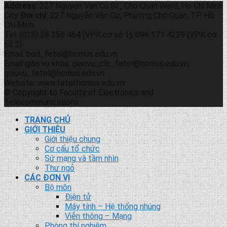
Address
: 227 Nguyen Van Cu St., Cho Quan Ward, Ho Chi Minh
City
Địa chỉ
: 227 Nguyễn Văn Cừ, Phường Chợ Quán, TP. Hồ
Chí Minh
Tel: (028) 38 356 464 (VPK cơ sở 1), 096 171 4239 (VPK cơ
sở 2)
Email: bod_fetel@hcmus.edu.vn
Email giáo vụ khoa: giaovu_clc_fetel@hcmus.edu.vn;
giaovu_fetel@hcmus.edu.vn
Website: www.fetel.hcmus.edu.vn
© Copyright to Faculty of Electronics and
Telecommunications
TRANG CHỦ
GIỚI THIỆU
Giới thiệu chung
Cơ cấu tổ chức
Sứ mạng và tầm nhìn
Thư ngỏ
CÁC ĐƠN VỊ
Bộ môn
Điện tử
Máy tính – Hệ thống nhúng
Viễn thông – Mạng
Phòng thí nghiệm