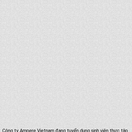
Công ty Ampere Vietnam đang tuyển dụng sinh viên thực tập