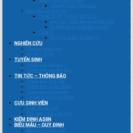
Ngành Thiết kế vi mạch
Chương trình Chính quy
Đào tạo sau đại học
THẠC SĨ KỸ THUẬT ĐIỆN TỬ
Điện tử – Viễn thông và Máy tính
Vi điện tử và Thiết kế vi mạch
TIẾN SĨ
Vật lí vô tuyến và Điện tử
NGHIÊN CỨU
Công bố khoa học
Đề tài – Dự án
TUYỂN SINH
Tuyển sinh đại học
Tuyển sinh sau đại học
TIN TỨC – THÔNG BÁO
Thông báo đào tạo
Thông báo tuyển dụng
Thông báo học bổng
Tin tức hoạt động Khoa
CỰU SINH VIÊN
Hoạt động CSV
Thu thập thông tin CSV
KIỂM ĐỊNH ASIIN
BIỂU MẪU – QUY ĐỊNH
Dành cho Giảng viên