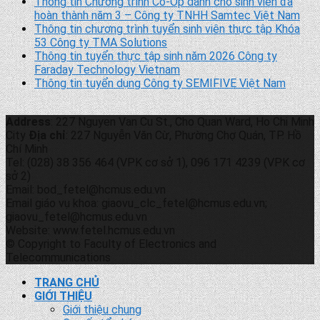
Thông tin Chương trình Co-Op dành cho sinh viên đã
hoàn thành năm 3 – Công ty TNHH Samtec Việt Nam
Thông tin chương trình tuyển sinh viên thực tập Khóa
53 Công ty TMA Solutions
Thông tin tuyển thực tập sinh năm 2026 Công ty
Faraday Technology Vietnam
Thông tin tuyển dụng Công ty SEMIFIVE Việt Nam
Address
: 227 Nguyen Van Cu St., Cho Quan Ward, Ho Chi Minh
City
Địa chỉ
: 227 Nguyễn Văn Cừ, Phường Chợ Quán, TP. Hồ
Chí Minh
Tel: (028) 38 356 464 (VPK cơ sở 1), 096 171 4239 (VPK cơ
sở 2)
Email: bod_fetel@hcmus.edu.vn
Email giáo vụ khoa: giaovu_clc_fetel@hcmus.edu.vn;
giaovu_fetel@hcmus.edu.vn
Website: www.fetel.hcmus.edu.vn
© Copyright to Faculty of Electronics and
Telecommunications
TRANG CHỦ
GIỚI THIỆU
Giới thiệu chung