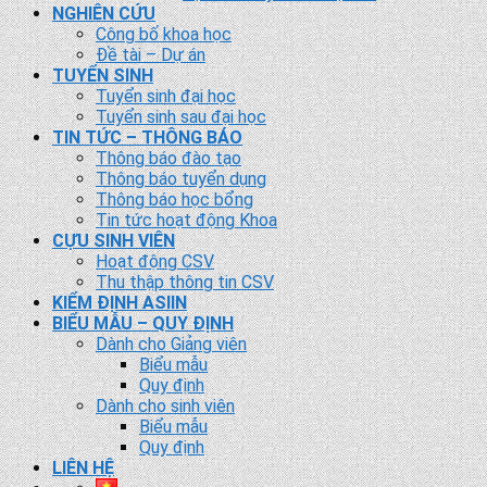
NGHIÊN CỨU
Công bố khoa học
Đề tài – Dự án
TUYỂN SINH
Tuyển sinh đại học
Tuyển sinh sau đại học
TIN TỨC – THÔNG BÁO
Thông báo đào tạo
Thông báo tuyển dụng
Thông báo học bổng
Tin tức hoạt động Khoa
CỰU SINH VIÊN
Hoạt động CSV
Thu thập thông tin CSV
KIỂM ĐỊNH ASIIN
BIỂU MẪU – QUY ĐỊNH
Dành cho Giảng viên
Biểu mẫu
Quy định
Dành cho sinh viên
Biểu mẫu
Quy định
LIÊN HỆ