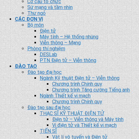
Cơ cấu tổ chức
Sứ mạng và tầm nhìn
Thư ngỏ
CÁC ĐƠN VỊ
Bộ môn
Điện tử
Máy tính – Hệ thống nhúng
Viễn thông – Mạng
Phòng thí nghiệm
DESLab
PTN Điện tử – Viễn thông
ĐÀO TẠO
Đào tạo đại học
Ngành Kỹ thuật Điện tử – Viễn thông
Chương trình Chính quy
Chương trình Tăng cường Tiếng anh
Ngành Thiết kế vi mạch
Chương trình Chính quy
Đào tạo sau đại học
THẠC SĨ KỸ THUẬT ĐIỆN TỬ
Điện tử – Viễn thông và Máy tính
Vi điện tử và Thiết kế vi mạch
TIẾN SĨ
Vật lí vô tuyến và Điện tử