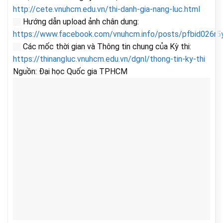
http://cete.vnuhcm.edu.vn/thi-danh-gia-nang-luc.html
Hướng dẫn upload ảnh chân dung:
https://www.facebook.com/vnuhcm.info/posts/pfbid0
Các mốc thời gian và Thông tin chung của Kỳ thi:
https://thinangluc.vnuhcm.edu.vn/dgnl/thong-tin-ky-thi
Nguồn: Đại học Quốc gia TPHCM