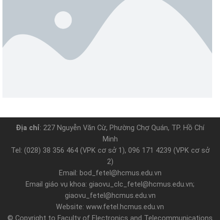
Địa chỉ
: 227 Nguyễn Văn Cừ, Phường Chợ Quán, TP. Hồ Chí
Minh
Tel: (028) 38 356 464 (VPK cơ sở 1), 096 171 4239 (VPK cơ sở
2)
Email: bod_fetel@hcmus.edu.vn
Email giáo vụ khoa: giaovu_clc_fetel@hcmus.edu.vn;
giaovu_fetel@hcmus.edu.vn
Website: www.fetel.hcmus.edu.vn
© Copyright to Faculty of Electronics and Telecommunications