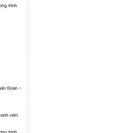
ơng trình
quân Đoàn –
sinh viên
ơng trình