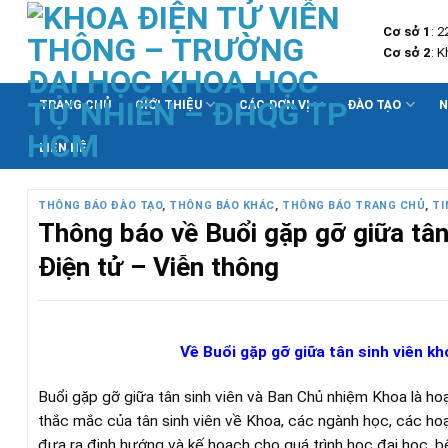
Skip
Cơ sở 1
: 
to
Cơ sở 2
: 
content
TRANG CHỦ
GIỚI THIỆU
CÁC ĐƠN VỊ
ĐÀO TẠO
N
LIÊN HỆ
THÔNG BÁO ĐÀO TẠO
,
THÔNG BÁO KHÁC
,
THÔNG BÁO TRANG CHỦ
,
TI
Thông báo về Buổi gặp gỡ giữa tâ
Điện tử – Viễn thông
Về
B
uổi gặp
gỡ
giữa
t
ân sinh viên
k
h
Buổi gặp gỡ giữa tân sinh viên và Ban Chủ nhiệm Khoa là h
thắc mắc của tân sinh viên về Khoa, các ngành học, các hoạ
đưa ra định hướng và kế hoạch cho quá trình học đại học, b