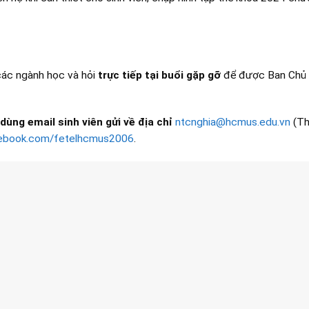
 các ngành học và hỏi
trực tiếp tại buổi gặp gỡ
để được Ban Chủ 
dùng email sinh viên gửi về địa chỉ
ntcnghia@hcmus.edu.vn
(Th
cebook.com/fetelhcmus2006
.