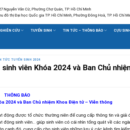
227 Nguyễn Văn Cừ, Phường Chợ Quán, TP. Hồ Chí Minh
Khu đô thị Đại học Quốc gia TP. Hồ Chí Minh, Phường Đông Hoà, TP. Hồ Chí Mi
GHIÊN CỨU
TUYỂN SINH
TIN TỨC – THÔNG BÁO
CỰU SIN
N TỨC TUYỂN SINH 2024
n sinh viên Khóa 2024 và Ban Chủ nhi
THÔNG
BÁO
óa 202
4
và Ban Chủ nhiệm Khoa Điện tử – Viễn thông
oạt động được tổ chức thường niên để cung cấp thông tin và giải
t động sinh viên… giúp sinh viên có cái nhìn tổng quát về các ng
ên cạnh đó, cung cấp cho sinh viên những lưu ý, các kênh tìm kiếm