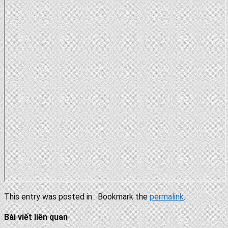
This entry was posted in . Bookmark the
permalink
.
Bài viết liên quan