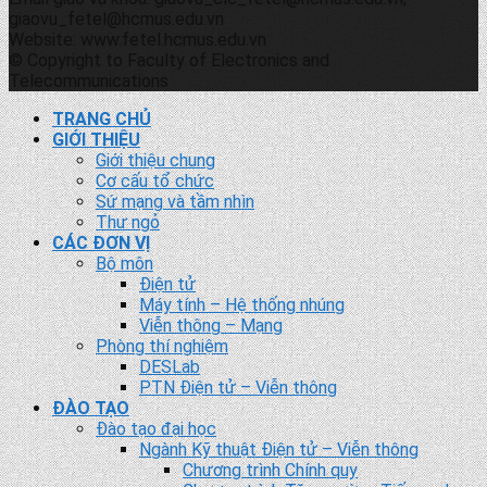
giaovu_fetel@hcmus.edu.vn
Website: www.fetel.hcmus.edu.vn
© Copyright to Faculty of Electronics and
Telecommunications
TRANG CHỦ
GIỚI THIỆU
Giới thiệu chung
Cơ cấu tổ chức
Sứ mạng và tầm nhìn
Thư ngỏ
CÁC ĐƠN VỊ
Bộ môn
Điện tử
Máy tính – Hệ thống nhúng
Viễn thông – Mạng
Phòng thí nghiệm
DESLab
PTN Điện tử – Viễn thông
ĐÀO TẠO
Đào tạo đại học
Ngành Kỹ thuật Điện tử – Viễn thông
Chương trình Chính quy