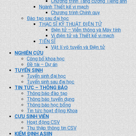
Chương trình Tăng cường Tiếng anh
Ngành Thiết kế vi mạch
Chương trình Chính quy
Đào tạo sau đại học
THẠC SĨ KỸ THUẬT ĐIỆN TỬ
Điện tử – Viễn thông và Máy tính
Vi điện tử và Thiết kế vi mạch
TIẾN SĨ
Vật lí vô tuyến và Điện tử
NGHIÊN CỨU
Công bố khoa học
Đề tài – Dự án
TUYỂN SINH
Tuyển sinh đại học
Tuyển sinh sau đại học
TIN TỨC – THÔNG BÁO
Thông báo đào tạo
Thông báo tuyển dụng
Thông báo học bổng
Tin tức hoạt động Khoa
CỰU SINH VIÊN
Hoạt động CSV
Thu thập thông tin CSV
KIỂM ĐỊNH ASIIN