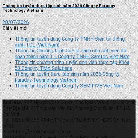
Thông tin tuyển thực tập sinh năm 2026 Công ty Faraday
Technology Vietnam
20/07/2026
Bài viết mới
Thông tin tuyển dụng Công ty TNHH Điện tử thông
minh TCL (Việt Nam)
Thông tin Chương trình Co-Op dành cho sinh viên đã
hoàn thành năm 3 – Công ty TNHH Samtec Việt Nam
Thông tin chương trình tuyển sinh viên thực tập Khóa
53 Công ty TMA Solutions
Thông tin tuyển thực tập sinh năm 2026 Công ty
Faraday Technology Vietnam
Thông tin tuyển dụng Công ty SEMIFIVE Việt Nam
Address
: 227 Nguyen Van Cu St., Cho Quan Ward, Ho Chi Minh
City
Địa chỉ
: 227 Nguyễn Văn Cừ, Phường Chợ Quán, TP. Hồ
Chí Minh
Tel: (028) 38 356 464 (VPK cơ sở 1), 096 171 4239 (VPK cơ
sở 2)
Email: bod_fetel@hcmus.edu.vn
Email giáo vụ khoa: giaovu_clc_fetel@hcmus.edu.vn;