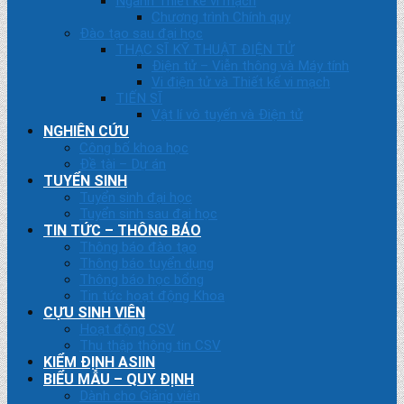
Ngành Thiết kế vi mạch
Chương trình Chính quy
Đào tạo sau đại học
THẠC SĨ KỸ THUẬT ĐIỆN TỬ
Điện tử – Viễn thông và Máy tính
Vi điện tử và Thiết kế vi mạch
TIẾN SĨ
Vật lí vô tuyến và Điện tử
NGHIÊN CỨU
Công bố khoa học
Đề tài – Dự án
TUYỂN SINH
Tuyển sinh đại học
Tuyển sinh sau đại học
TIN TỨC – THÔNG BÁO
Thông báo đào tạo
Thông báo tuyển dụng
Thông báo học bổng
Tin tức hoạt động Khoa
CỰU SINH VIÊN
Hoạt động CSV
Thu thập thông tin CSV
KIỂM ĐỊNH ASIIN
BIỂU MẪU – QUY ĐỊNH
Dành cho Giảng viên