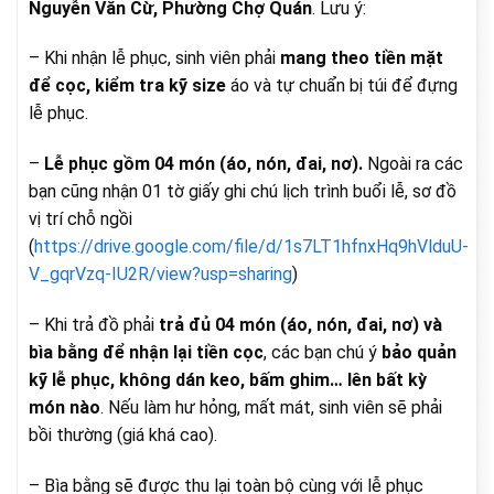
Nguyễn Văn Cừ, Phường Chợ Quán
. Lưu ý:
– Khi nhận lễ phục, sinh viên phải
mang theo tiền mặt
để cọc, kiểm tra kỹ size
áo và tự chuẩn bị túi để đựng
lễ phục.
–
Lễ phục gồm 04 món (áo, nón, đai, nơ).
Ngoài ra các
bạn cũng nhận 01 tờ giấy ghi chú lịch trình buổi lễ, sơ đồ
vị trí chỗ ngồi
(
https://drive.google.com/file/d/1s7LT1hfnxHq9hVlduU-
V_gqrVzq-IU2R/view?usp=sharing
)
– Khi trả đồ phải
trả đủ 04 món (áo, nón, đai, nơ) và
bìa bằng để nhận lại tiền cọc
, các bạn chú ý
bảo quản
kỹ lễ phục, không dán keo, bấm ghim… lên bất kỳ
món nào
. Nếu làm hư hỏng, mất mát, sinh viên sẽ phải
bồi thường (giá khá cao).
– Bìa bằng sẽ được thu lại toàn bộ cùng với lễ phục