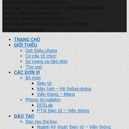
Email: bod_fetel@hcmus.edu.vn
Email giáo vụ khoa: giaovu_clc_fetel@hcmus.edu.vn;
giaovu_fetel@hcmus.edu.vn
Website: www.fetel.hcmus.edu.vn
© Copyright to Faculty of Electronics and
Telecommunications
TRANG CHỦ
GIỚI THIỆU
Giới thiệu chung
Cơ cấu tổ chức
Sứ mạng và tầm nhìn
Thư ngỏ
CÁC ĐƠN VỊ
Bộ môn
Điện tử
Máy tính – Hệ thống nhúng
Viễn thông – Mạng
Phòng thí nghiệm
DESLab
PTN Điện tử – Viễn thông
ĐÀO TẠO
Đào tạo đại học
Ngành Kỹ thuật Điện tử – Viễn thông