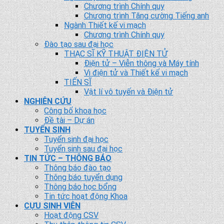
Chương trình Chính quy
Chương trình Tăng cường Tiếng anh
Ngành Thiết kế vi mạch
Chương trình Chính quy
Đào tạo sau đại học
THẠC SĨ KỸ THUẬT ĐIỆN TỬ
Điện tử – Viễn thông và Máy tính
Vi điện tử và Thiết kế vi mạch
TIẾN SĨ
Vật lí vô tuyến và Điện tử
NGHIÊN CỨU
Công bố khoa học
Đề tài – Dự án
TUYỂN SINH
Tuyển sinh đại học
Tuyển sinh sau đại học
TIN TỨC – THÔNG BÁO
Thông báo đào tạo
Thông báo tuyển dụng
Thông báo học bổng
Tin tức hoạt động Khoa
CỰU SINH VIÊN
Hoạt động CSV