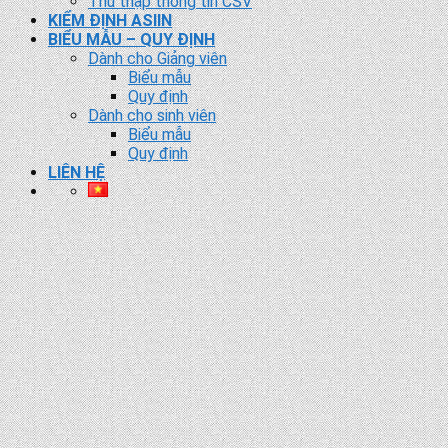
Thu thập thông tin CSV
KIỂM ĐỊNH ASIIN
BIỂU MẪU – QUY ĐỊNH
Dành cho Giảng viên
Biểu mẫu
Quy định
Dành cho sinh viên
Biểu mẫu
Quy định
LIÊN HỆ