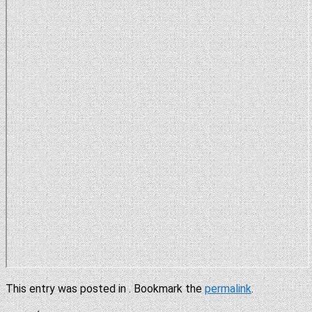
This entry was posted in . Bookmark the
permalink
.