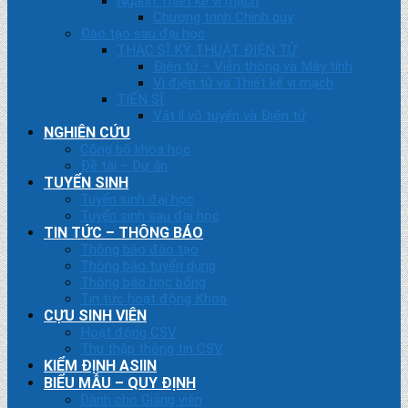
Ngành Thiết kế vi mạch
Chương trình Chính quy
Đào tạo sau đại học
THẠC SĨ KỸ THUẬT ĐIỆN TỬ
Điện tử – Viễn thông và Máy tính
Vi điện tử và Thiết kế vi mạch
TIẾN SĨ
Vật lí vô tuyến và Điện tử
NGHIÊN CỨU
Công bố khoa học
Đề tài – Dự án
TUYỂN SINH
Tuyển sinh đại học
Tuyển sinh sau đại học
TIN TỨC – THÔNG BÁO
Thông báo đào tạo
Thông báo tuyển dụng
Thông báo học bổng
Tin tức hoạt động Khoa
CỰU SINH VIÊN
Hoạt động CSV
Thu thập thông tin CSV
KIỂM ĐỊNH ASIIN
BIỂU MẪU – QUY ĐỊNH
Dành cho Giảng viên