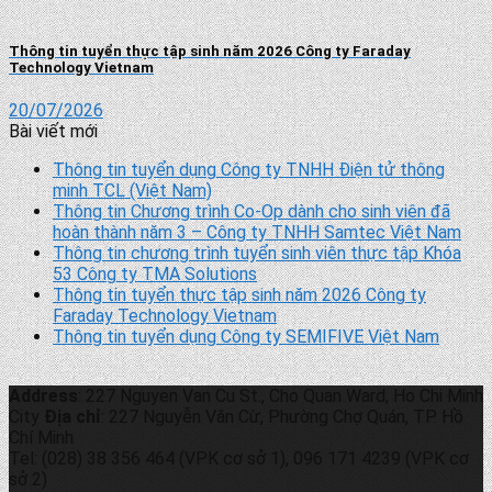
Thông tin tuyển thực tập sinh năm 2026 Công ty Faraday
Technology Vietnam
20/07/2026
Bài viết mới
Thông tin tuyển dụng Công ty TNHH Điện tử thông
minh TCL (Việt Nam)
Thông tin Chương trình Co-Op dành cho sinh viên đã
hoàn thành năm 3 – Công ty TNHH Samtec Việt Nam
Thông tin chương trình tuyển sinh viên thực tập Khóa
53 Công ty TMA Solutions
Thông tin tuyển thực tập sinh năm 2026 Công ty
Faraday Technology Vietnam
Thông tin tuyển dụng Công ty SEMIFIVE Việt Nam
Address
: 227 Nguyen Van Cu St., Cho Quan Ward, Ho Chi Minh
City
Địa chỉ
: 227 Nguyễn Văn Cừ, Phường Chợ Quán, TP. Hồ
Chí Minh
Tel: (028) 38 356 464 (VPK cơ sở 1), 096 171 4239 (VPK cơ
sở 2)