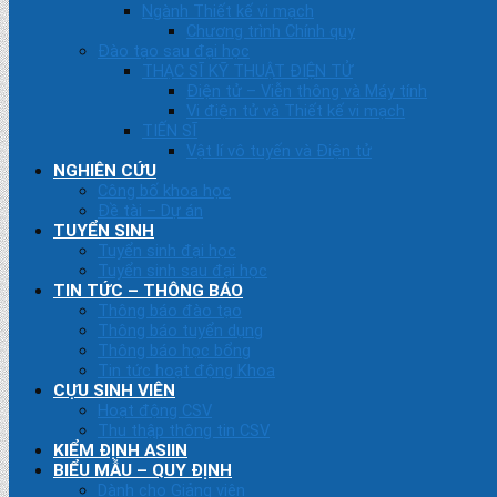
Ngành Thiết kế vi mạch
Chương trình Chính quy
Đào tạo sau đại học
THẠC SĨ KỸ THUẬT ĐIỆN TỬ
Điện tử – Viễn thông và Máy tính
Vi điện tử và Thiết kế vi mạch
TIẾN SĨ
Vật lí vô tuyến và Điện tử
NGHIÊN CỨU
Công bố khoa học
Đề tài – Dự án
TUYỂN SINH
Tuyển sinh đại học
Tuyển sinh sau đại học
TIN TỨC – THÔNG BÁO
Thông báo đào tạo
Thông báo tuyển dụng
Thông báo học bổng
Tin tức hoạt động Khoa
CỰU SINH VIÊN
Hoạt động CSV
Thu thập thông tin CSV
KIỂM ĐỊNH ASIIN
BIỂU MẪU – QUY ĐỊNH
Dành cho Giảng viên