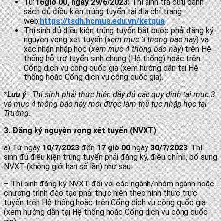
Từ
16giờ 00, ngày 29/6/2023:
Thí sinh tra cứu danh
sách đủ điều kiện trúng tuyển tại địa chỉ trang
web:
https://tsdh.hcmus.edu.vn/ketqua
Thí sinh đủ điều kiện trúng tuyển bắt buộc phải đăng ký
nguyện vọng xét tuyển (
xem mục 3 thông báo này
) và
xác nhận nhập học (
xem mục 4 thông báo này
) trên Hệ
thống hỗ trợ tuyển sinh chung (Hệ thống) hoặc trên
Cổng dịch vụ công quốc gia (xem hướng dẫn tại Hệ
thống hoặc Cổng dịch vụ công quốc gia).
*
Lưu ý
: Thí sinh phải thực hiện đầy đủ các quy định tại mục 3
và mục 4 thông báo này mới được làm thủ tục nhập học tại
Trường.
3. Đăng ký nguyện vọng xét tuyển (NVXT)
a) Từ ngày
10/7/2023
đến
17 giờ 00
ngày
30/7/2023
: Thí
sinh đủ điều kiện trúng tuyển phải đăng ký, điều chỉnh, bổ sung
NVXT (không giới hạn số lần) như sau:
– Thí sinh đăng ký NVXT đối với các ngành/nhóm ngành hoặc
chương trình đào tạo phải thực hiện theo hình thức trực
tuyến trên Hệ thống hoặc trên Cổng dịch vụ công quốc gia
(xem hướng dẫn tại Hệ thống hoặc Cổng dịch vụ công quốc