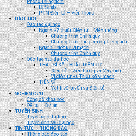
Phòng thí nghiệm
DESLab
PTN Điện tử – Viễn thông
ĐÀO TẠO
Đào tạo đại học
Ngành Kỹ thuật Điện tử – Viễn thông
Chương trình Chính quy
Chương trình Tăng cường Tiếng anh
Ngành Thiết kế vi mạch
Chương trình Chính quy
Đào tạo sau đại học
THẠC SĨ KỸ THUẬT ĐIỆN TỬ
Điện tử – Viễn thông và Máy tính
Vi điện tử và Thiết kế vi mạch
TIẾN SĨ
Vật lí vô tuyến và Điện tử
NGHIÊN CỨU
Công bố khoa học
Đề tài – Dự án
TUYỂN SINH
Tuyển sinh đại học
Tuyển sinh sau đại học
TIN TỨC – THÔNG BÁO
Thông báo đào tạo