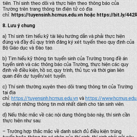
tiên. Thí sinh theo dõi và thực hiện theo thông báo của
Trường trên trang thông tin điện tử có địa
chỉ:
https://
tuyensinh.hcmus.edu.vn
hoặc https://bit.ly/44
8. Lưu ý chung
a) Thí sinh tìm hiểu kỹ tài liệu hướng dẫn và phải thực hiện
đúng và đầy đủ quy trình đăng ký xét tuyển theo quy định của
Bộ Giáo dục và Đào tạo.
b) Tìm hiểu kỹ thông tin tuyển sinh của Trường trong đề án
tuyển sinh và các thông báo của Trường, thực hiện các quy
định về điều kiện, hồ sơ, quy trình, thủ tục và thời gian liên
quan đến dự tuyển/xét tuyển.
c) Thí sinh thường xuyên theo dõi trang thông tin của Trường
tại địa
chỉ:
https://tuyensinh.hcmus.edu.vn
và
https://www.hcmus.edu
cập nhật những thông tin mới nhất dành cho tân sinh viên.
d) Nếu thắc mắc về các nội dung thông báo này, thí sinh cần
thực hiện như sau:
– Trường hợp thắc mắc về danh sách đủ điều kiện trúng