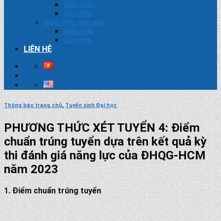
Biểu mẫu
Quy định
Dành cho sinh viên
Biểu mẫu
Quy định
LIÊN HỆ
Thông báo trang chủ
,
Tuyển sinh Đại học
PHƯƠNG THỨC XÉT TUYỂN 4: Điểm
chuẩn trúng tuyển dựa trên kết quả kỳ
thi đánh giá năng lực của ĐHQG-HCM
năm 2023
1. Điểm chuẩn trúng tuyển