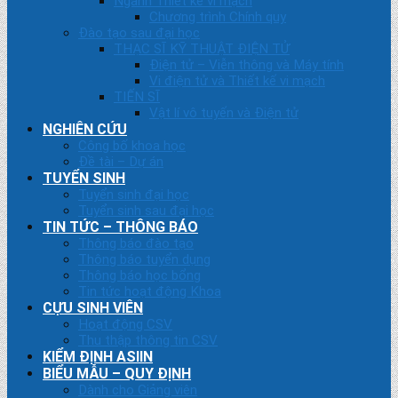
Ngành Thiết kế vi mạch
Chương trình Chính quy
Đào tạo sau đại học
THẠC SĨ KỸ THUẬT ĐIỆN TỬ
Điện tử – Viễn thông và Máy tính
Vi điện tử và Thiết kế vi mạch
TIẾN SĨ
Vật lí vô tuyến và Điện tử
NGHIÊN CỨU
Công bố khoa học
Đề tài – Dự án
TUYỂN SINH
Tuyển sinh đại học
Tuyển sinh sau đại học
TIN TỨC – THÔNG BÁO
Thông báo đào tạo
Thông báo tuyển dụng
Thông báo học bổng
Tin tức hoạt động Khoa
CỰU SINH VIÊN
Hoạt động CSV
Thu thập thông tin CSV
KIỂM ĐỊNH ASIIN
BIỂU MẪU – QUY ĐỊNH
Dành cho Giảng viên