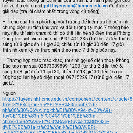
tuyển hoặc thông tin cá nhân của thí sinh, thí sinh phải gửi câu
hỏi về địa chỉ email:
pdttuyensinh@
hcmus.edu.vn
để được
giải đáp (trả lời chậm nhất trong vòng 48 tiếng).
– Trong quá trình phối hợp với Trường để kiểm tra hồ sơ minh
chứng diện ưu tiên khu vực và đối tượng tại mục 7 thông báo
này, nếu thí sinh chưa rõ thì có thể liên hệ số điện thoại Phòng
Công tác sinh viên như sau: 0931.401.235 (từ thứ 2 đến thứ 6:
sáng từ 8 giờ đến 11 giờ 30; chiều từ 13 giờ 30 đến 17 giờ),
thí sinh xem kỹ và thực hiện theo mục 7 thông báo này.
– Trường hợp thắc mắc khác, thí sinh gọi số điện thoại Phòng
Đào tạo như sau: 02873089899-1200 (từ thứ 2 đến thứ 6:
sáng từ 8 giờ đến 11 giờ 30; chiều từ 13 giờ 30 đến 16 giờ
30); hoặc liên hệ số điện thoại 0971522917 (từ 8 giờ đến 17
giờ)./.
Nguồn:
https://tuyensinh.hcmus.edu.vn/component/content/article/8
th%C3%B4ng-tin-tuy%E1%BB%83n-sinh/126-
ph%C6%B0%C6%A1ng-th%E1%BB%A9c-x%C3%A9t-
tuy%E1%BB%83n-6-%C4%91i%E1%BB%83m-
chu%E1%BA%A9n-tr%C3%BAng-tuy%E1%BB%83n-
d%E1%BB%B1a-tr%C3%AAn-k%E1%BA%BFt-
qu%E1%BA%A3-k%E1%BB%B3-thi-%C4%91%C3%A1nh-