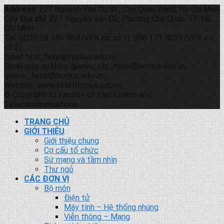
Address
: 227 Nguyen Van Cu St., Cho Quan Ward, Ho Chi Minh
City
Địa chỉ
: 227 Nguyễn Văn Cừ, Phường Chợ Quán, TP. Hồ
Chí Minh
Tel: (028) 38 356 464 (VPK cơ sở 1), 096 171 4239 (VPK cơ
sở 2)
Email: bod_fetel@hcmus.edu.vn
Email giáo vụ khoa: giaovu_clc_fetel@hcmus.edu.vn;
giaovu_fetel@hcmus.edu.vn
Website: www.fetel.hcmus.edu.vn
© Copyright to Faculty of Electronics and
Telecommunications
TRANG CHỦ
GIỚI THIỆU
Giới thiệu chung
Cơ cấu tổ chức
Sứ mạng và tầm nhìn
Thư ngỏ
CÁC ĐƠN VỊ
Bộ môn
Điện tử
Máy tính – Hệ thống nhúng
Viễn thông – Mạng