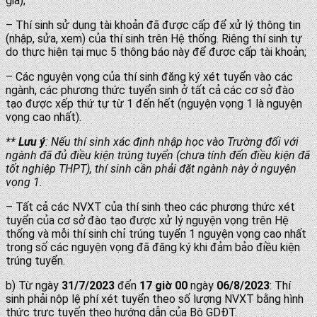
gia);
– Thí sinh sử dụng tài khoản đã được cấp để xử lý thông tin
(nhập, sửa, xem) của thí sinh trên Hệ thống. Riêng thí sinh tự
do thực hiện tại mục 5 thông báo này để được cấp tài khoản;
– Các nguyện vọng của thí sinh đăng ký xét tuyển vào các
ngành, các phương thức tuyển sinh ở tất cả các cơ sở đào
tạo được xếp thứ tự từ 1 đến hết (nguyện vọng 1 là nguyện
vọng cao nhất).
**
Lưu ý
: Nếu thí sinh xác định nhập học vào Trường đối với
ngành đã đủ điều kiện trúng tuyển (chưa tính đến điều kiện đã
tốt nghiệp THPT), thí sinh cần phải đặt ngành này ở nguyện
vọng 1.
– Tất cả các NVXT của thí sinh theo các phương thức xét
tuyển của cơ sở đào tạo được xử lý nguyện vọng trên Hệ
thống và mỗi thí sinh chỉ trúng tuyển 1 nguyện vọng cao nhất
trong số các nguyện vọng đã đăng ký khi đảm bảo điều kiện
trúng tuyển.
b) Từ ngày
31/7/2023
đến
17 giờ 00
ngày
06/8/2023
: Thí
sinh phải nộp lệ phí xét tuyển theo số lượng NVXT bằng hình
thức trực tuyến theo hướng dẫn của Bộ GDĐT.