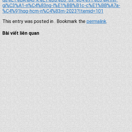
gi%C3%A1-n%C4%83ng-l%E1%BB%B1c-c%E1%BB%A7a-
%C4%91hqg-hcm-n%C4%83m-2023?Itemid=101
This entry was posted in . Bookmark the
permalink
.
Bài viết liên quan