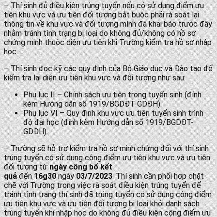
– Thí sinh đủ điều kiện trúng tuyển nếu có sử dụng điểm ưu
tiên khu vực và ưu tiên đối tượng bắt buộc phải rà soát lại
thông tin về khu vực và đối tượng mình đã khai báo trước đây
nhằm tránh tình trạng bị loại do không đủ/không có hồ sơ
chứng minh thuộc diện ưu tiên khi Trường kiểm tra hồ sơ nhập
học.
– Thí sinh đọc kỹ các quy định của Bộ Giáo dục và Đào tạo để
kiểm tra lại diện ưu tiên khu vực và đối tượng như sau:
Phụ lục II – Chính sách ưu tiên trong tuyển sinh (đính
kèm Hướng dẫn số 1919/BGDĐT-GDĐH).
Phụ lục VI – Quy định khu vực ưu tiên tuyển sinh trình
độ đại học (đính kèm Hướng dẫn số 1919/BGDĐT-
GDĐH).
– Trường sẽ hỗ trợ kiểm tra hồ sơ minh chứng đối với thí sinh
trúng tuyển có sử dụng cộng điểm ưu tiên khu vực và ưu tiên
đối tượng từ
ngày công bố kết
quả
đến
16g30
ngày
03/7/2023
. Thí sinh cần phối hợp chặt
chẽ với Trường trong việc rà soát điều kiện trúng tuyển để
tránh tình trạng thí sinh đã trúng tuyển có sử dụng cộng điểm
ưu tiên khu vực và ưu tiên đối tượng bị loại khỏi danh sách
trúng tuyển khi nhập học do không đủ điều kiện cộng điểm ưu