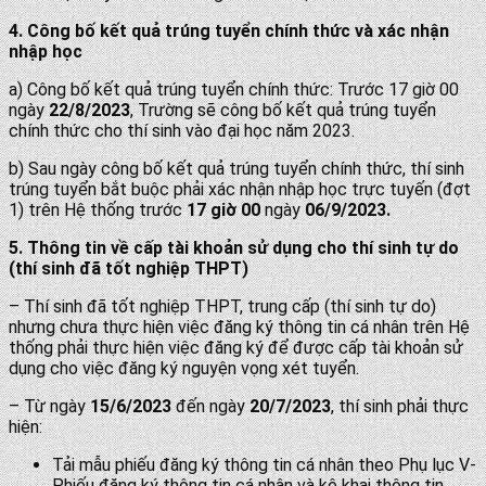
4. Công
bố
kết quả trúng tuyển chính thức
và xác nhận
nhập học
a) Công bố kết quả trúng tuyển chính thức: Trước 17 giờ 00
ngày
22/8/2023
, Trường sẽ công bố kết quả trúng tuyển
chính thức cho thí sinh vào đại học năm 2023.
b) Sau ngày công bố kết quả trúng tuyển chính thức, thí sinh
trúng tuyển bắt buộc phải xác nhận nhập học trực tuyến (đợt
1) trên Hệ thống trước
17 giờ 00
ngày
06/9/2023
.
5. Thông tin về
cấp tài khoản sử dụng cho thí sinh tự do
(thí sinh đã tốt nghiệp THPT)
– Thí sinh đã tốt nghiệp THPT, trung cấp (thí sinh tự do)
nhưng chưa thực hiện việc đăng ký thông tin cá nhân trên Hệ
thống phải thực hiện việc đăng ký để được cấp tài khoản sử
dụng cho việc đăng ký nguyện vọng xét tuyển.
– Từ ngày
15/6/2023
đến ngày
20/7/2023
, thí sinh phải thực
hiện:
Tải mẫu phiếu đăng ký thông tin cá nhân theo Phụ lục V-
Phiếu đăng ký thông tin cá nhân và kê khai thông tin