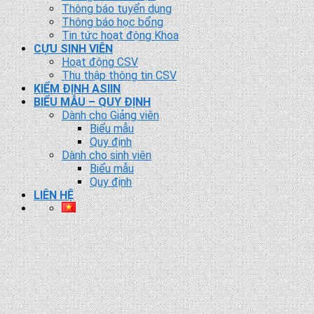
Thông báo tuyển dụng
Thông báo học bổng
Tin tức hoạt động Khoa
CỰU SINH VIÊN
Hoạt động CSV
Thu thập thông tin CSV
KIỂM ĐỊNH ASIIN
BIỂU MẪU – QUY ĐỊNH
Dành cho Giảng viên
Biểu mẫu
Quy định
Dành cho sinh viên
Biểu mẫu
Quy định
LIÊN HỆ