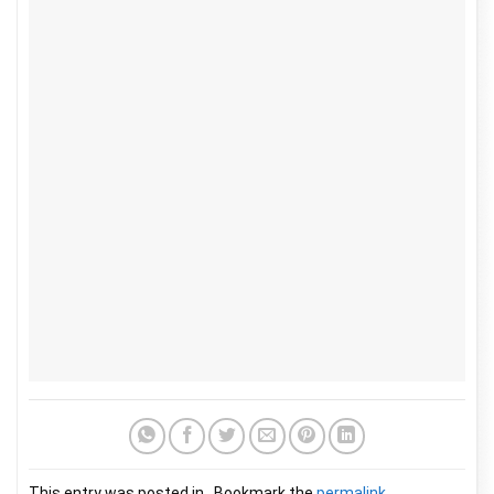
This entry was posted in . Bookmark the
permalink
.