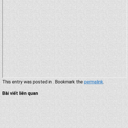
This entry was posted in . Bookmark the
permalink
.
Bài viết liên quan