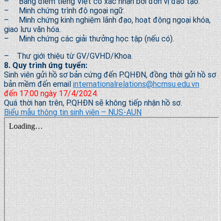
– Bảng điểm tiếng Việt có xác nhận bởi đơn vị đào tạo.
– Minh chứng trình độ ngoại ngữ.
– Minh chứng kinh nghiệm lãnh đạo, hoạt động ngoại khóa,
giao lưu văn hóa.
– Minh chứng các giải thưởng học tập (nếu có).
– Thư giới thiệu từ GV/GVHD/Khoa.
8
. Quy trình ứng tuyển:
Sinh viên gửi hồ sơ bản cứng đến P.QHĐN, đồng thời gửi hồ sơ
bản mềm đến email
internationalrelations@hcmsu.
edu.vn
đến
17:00
ngày
17
/4/2024
.
Quá thời hạn trên, P.QHĐN sẽ không tiếp nhận hồ sơ.
Biểu mẫu thông tin sinh viên – NUS-AUN