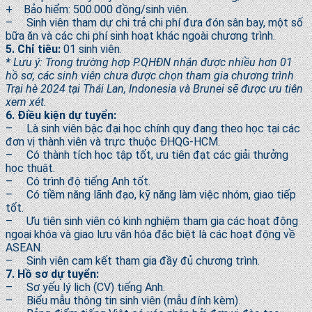
+ Bảo hiểm: 500.000 đồng/sinh viên.
– Sinh viên tham dự chi trả chi phí đưa đón sân bay, một số
bữa ăn và các chi phí sinh hoạt khác ngoài chương trình.
5. Chỉ tiêu:
0
1
sinh viên.
* Lưu ý: Trong trường hợp P.QHĐN nhận được nhiều hơn 01
hồ sơ, các sinh viên chưa được chọn tham gia chương trình
Trại hè 2024 tại Thái Lan, Indonesia và Brunei sẽ được ưu tiên
xem xét.
6. Điều kiện dự tuyển:
– Là sinh viên bậc đại học chính quy đang theo học tại các
đơn vị thành viên và trực thuộc ĐHQG-HCM.
– Có thành tích học tập tốt, ưu tiên đạt các giải thưởng
học thuật.
– Có trình độ tiếng Anh tốt.
– Có tiềm năng lãnh đạo, kỹ năng làm việc nhóm, giao tiếp
tốt.
– Ưu tiên sinh viên có kinh nghiệm tham gia các hoạt động
ngoại khóa và giao lưu văn hóa đặc biệt là các hoạt động về
ASEAN.
– Sinh viên cam kết tham gia đầy đủ chương trình.
7. Hồ sơ dự tuyển:
– Sơ yếu lý lịch (CV) tiếng Anh.
– Biểu mẫu thông tin sinh viên (mẫu đính kèm).