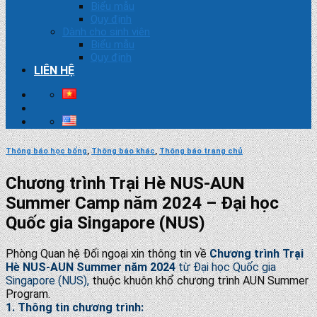
Biểu mẫu
Quy định
Dành cho sinh viên
Biểu mẫu
Quy định
LIÊN HỆ
Thông báo học bổng
,
Thông báo khác
,
Thông báo trang chủ
Chương trình Trại Hè NUS-AUN
Summer Camp năm 2024 – Đại học
Quốc gia Singapore (NUS)
Phòng Quan hệ Đối ngoại xin thông tin về
C
hương trình Trại
Hè NUS-AUN Summer năm 2024
từ
Đại học Quốc gia
Singapore (NUS),
thuộc khuôn khổ chương trình AUN Summer
Program.
1. Thông tin chương trình: