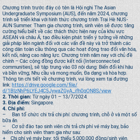
Chương trình trước đây có tên là Hội nghị The Asian
Undergraduate Symposium (AUS), đến năm 2024, chương
trình sẽ triển khai với hình thức chương trình Trại Hè NUS-
AUN Summer. Tham gia chương trình, sinh viên sẽ được tăng
cường hiểu biết về các thách thức hiện nay của khu vực
ASEAN và châu Á; tạo điều kiện phát triển ý tưởng về những
giải pháp liên ngành đối với các vấn đề này và trở thành các
công dân toàn cầu thông qua các hoạt động trao đổi văn hóa,
kết nối, nâng cao năng lực. Chương trình năm nay với chủ đề
chính – Các cộng đồng được kết nối (Interconnected
communities), sẽ tập trung vào 03 nội dung: Biến đổi khí hậu
và bền vững; Nhu cầu và mong muốn; Đa dạng và hòa hợp.
Thông tin chi tiết về chương trình, vui lòng xem tại đường
link:
https://drive.google.com/file/
d/1BlzNhP6LYEJ4C5JywaZGyA_
ifh0qON8S/view
2. Thời gian:
Từ ngày 01 – 13/7/2024.
3. Địa điểm:
Singapore.
4. Chi phí:
– Ban tổ chức chi trả chi phí: chương trình, chỗ ở và một số
bữa ăn.
– Cơ sở đào tạo sinh viên chi trả chi phí vé máy bay, bảo
hiểm cho sinh viên tham gia như sau:
+ Chi phí vé máy bay: tối thiểu 5.000.000 đồng/sinh viên.