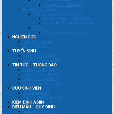
Ngành Thiết kế vi mạch
Chương trình Chính quy
Đào tạo sau đại học
THẠC SĨ KỸ THUẬT ĐIỆN TỬ
Điện tử – Viễn thông và Máy tính
Vi điện tử và Thiết kế vi mạch
TIẾN SĨ
Vật lí vô tuyến và Điện tử
NGHIÊN CỨU
Công bố khoa học
Đề tài – Dự án
TUYỂN SINH
Tuyển sinh đại học
Tuyển sinh sau đại học
TIN TỨC – THÔNG BÁO
Thông báo đào tạo
Thông báo tuyển dụng
Thông báo học bổng
Tin tức hoạt động Khoa
CỰU SINH VIÊN
Hoạt động CSV
Thu thập thông tin CSV
KIỂM ĐỊNH ASIIN
BIỂU MẪU – QUY ĐỊNH
Dành cho Giảng viên