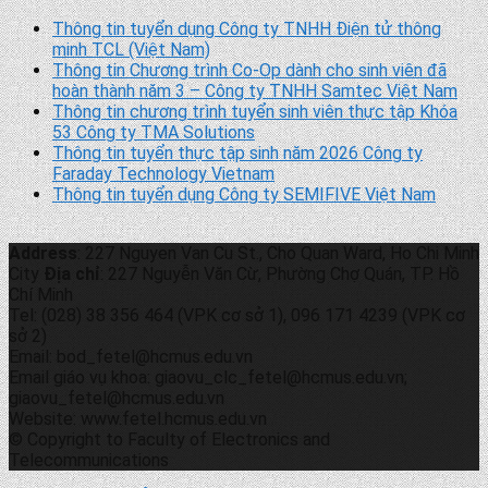
Thông tin tuyển dụng Công ty TNHH Điện tử thông
minh TCL (Việt Nam)
Thông tin Chương trình Co-Op dành cho sinh viên đã
hoàn thành năm 3 – Công ty TNHH Samtec Việt Nam
Thông tin chương trình tuyển sinh viên thực tập Khóa
53 Công ty TMA Solutions
Thông tin tuyển thực tập sinh năm 2026 Công ty
Faraday Technology Vietnam
Thông tin tuyển dụng Công ty SEMIFIVE Việt Nam
Address
: 227 Nguyen Van Cu St., Cho Quan Ward, Ho Chi Minh
City
Địa chỉ
: 227 Nguyễn Văn Cừ, Phường Chợ Quán, TP. Hồ
Chí Minh
Tel: (028) 38 356 464 (VPK cơ sở 1), 096 171 4239 (VPK cơ
sở 2)
Email: bod_fetel@hcmus.edu.vn
Email giáo vụ khoa: giaovu_clc_fetel@hcmus.edu.vn;
giaovu_fetel@hcmus.edu.vn
Website: www.fetel.hcmus.edu.vn
© Copyright to Faculty of Electronics and
Telecommunications