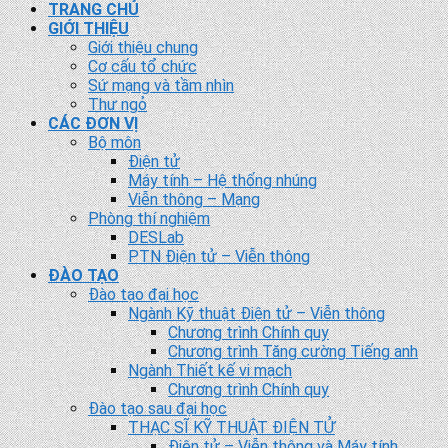
TRANG CHỦ
GIỚI THIỆU
Giới thiệu chung
Cơ cấu tổ chức
Sứ mạng và tầm nhìn
Thư ngỏ
CÁC ĐƠN VỊ
Bộ môn
Điện tử
Máy tính – Hệ thống nhúng
Viễn thông – Mạng
Phòng thí nghiệm
DESLab
PTN Điện tử – Viễn thông
ĐÀO TẠO
Đào tạo đại học
Ngành Kỹ thuật Điện tử – Viễn thông
Chương trình Chính quy
Chương trình Tăng cường Tiếng anh
Ngành Thiết kế vi mạch
Chương trình Chính quy
Đào tạo sau đại học
THẠC SĨ KỸ THUẬT ĐIỆN TỬ
Điện tử – Viễn thông và Máy tính