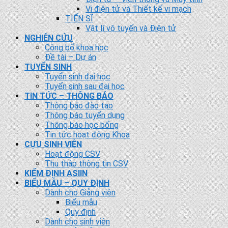
Vi điện tử và Thiết kế vi mạch
TIẾN SĨ
Vật lí vô tuyến và Điện tử
NGHIÊN CỨU
Công bố khoa học
Đề tài – Dự án
TUYỂN SINH
Tuyển sinh đại học
Tuyển sinh sau đại học
TIN TỨC – THÔNG BÁO
Thông báo đào tạo
Thông báo tuyển dụng
Thông báo học bổng
Tin tức hoạt động Khoa
CỰU SINH VIÊN
Hoạt động CSV
Thu thập thông tin CSV
KIỂM ĐỊNH ASIIN
BIỂU MẪU – QUY ĐỊNH
Dành cho Giảng viên
Biểu mẫu
Quy định
Dành cho sinh viên