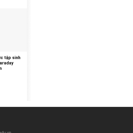
c tập sinh
Faraday
m
edu.vn