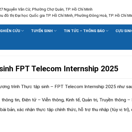
227 Nguyễn Văn Cừ, Phường Chợ Quán, TP. Hồ Chí Minh
Khu đô thị Đại học Quốc gia TP. Hồ Chí Minh, Phường Đông Hoà, TP. Hồ Chí Mi
GHIÊN CỨU
TUYỂN SINH
TIN TỨC – THÔNG BÁO
CỰU SIN
sinh FPT Telecom Internship 2025
hương trình Thực tập sinh – FPT Telecom Internship 2025 như sau
thông tin, Điện tử – Viễn thông, Kinh tế, Quản trị, Truyền thông 
 bản, xác nhận thực tập chính thức, hỗ trợ thu nhập (tùy vị trí), 