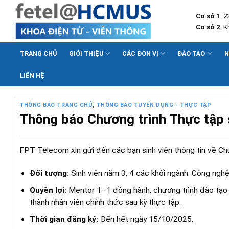
Skip
Cơ sở 1
: 
to
Cơ sở 2
: 
content
TRANG CHỦ
GIỚI THIỆU
CÁC ĐƠN VỊ
ĐÀO TẠO
N
LIÊN HỆ
THÔNG BÁO TRANG CHỦ
,
THÔNG BÁO TUYỂN DỤNG - THỰC TẬP
Thông báo Chương trình Thực tập 
FPT Telecom xin gửi đến các bạn sinh viên thông tin về C
Đối tượng:
Sinh viên năm 3, 4 các khối ngành: Công nghệ 
Quyền lợi:
Mentor 1–1 đồng hành, chương trình đào tạo bài
thành nhân viên chính thức sau kỳ thực tập.
Thời gian đăng ký:
Đến hết ngày 15/10/2025.