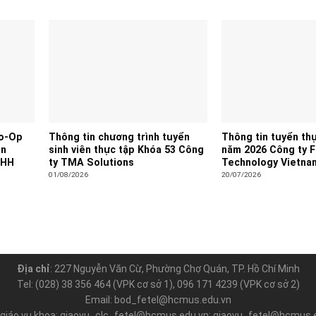
Co-Op
Thông tin chương trình tuyển
Thông tin tuyển thự
àn
sinh viên thực tập Khóa 53 Công
năm 2026 Công ty 
NHH
ty TMA Solutions
Technology Vietna
01/08/2026
20/07/2026
Địa chỉ
: 227 Nguyễn Văn Cừ, Phường Chợ Quán, TP. Hồ Chí Minh
Tel: (028) 38 356 464 (VPK cơ sở 1), 096 171 4239 (VPK cơ sở 2)
Email: bod_fetel@hcmus.edu.vn
 giáo vụ khoa: giaovu_clc_fetel@hcmus.edu.vn; giaovu_fetel@hcmus.