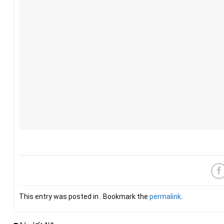
This entry was posted in . Bookmark the
permalink
.