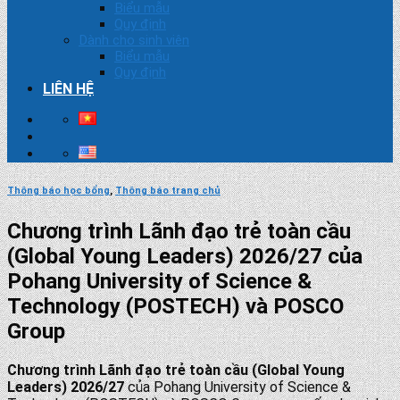
Biểu mẫu
Quy định
Dành cho sinh viên
Biểu mẫu
Quy định
LIÊN HỆ
Thông báo học bổng
,
Thông báo trang chủ
Chương trình Lãnh đạo trẻ toàn cầu
(Global Young Leaders) 2026/27 của
Pohang University of Science &
Technology (POSTECH) và POSCO
Group
Chương trình Lãnh đạo trẻ toàn cầu (Global Young
Leaders) 2026/27
của Pohang University of Science &