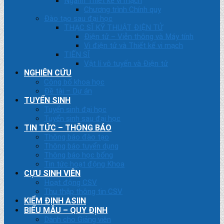
Ngành Thiết kế vi mạch
Chương trình Chính quy
Đào tạo sau đại học
THẠC SĨ KỸ THUẬT ĐIỆN TỬ
Điện tử – Viễn thông và Máy tính
Vi điện tử và Thiết kế vi mạch
TIẾN SĨ
Vật lí vô tuyến và Điện tử
NGHIÊN CỨU
Công bố khoa học
Đề tài – Dự án
TUYỂN SINH
Tuyển sinh đại học
Tuyển sinh sau đại học
TIN TỨC – THÔNG BÁO
Thông báo đào tạo
Thông báo tuyển dụng
Thông báo học bổng
Tin tức hoạt động Khoa
CỰU SINH VIÊN
Hoạt động CSV
Thu thập thông tin CSV
KIỂM ĐỊNH ASIIN
BIỂU MẪU – QUY ĐỊNH
Dành cho Giảng viên