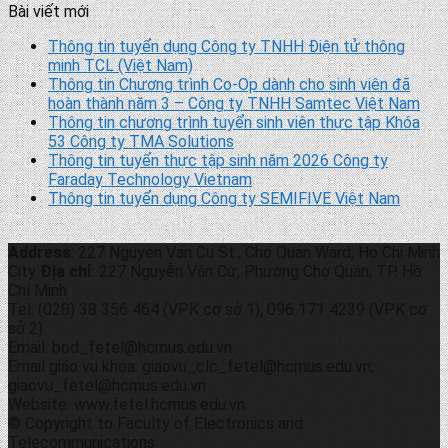
Bài viết mới
Thông tin tuyển dụng Công ty TNHH Điện tử thông
minh TCL (Việt Nam)
Thông tin Chương trình Co-Op dành cho sinh viên đã
hoàn thành năm 3 – Công ty TNHH Samtec Việt Nam
Thông tin chương trình tuyển sinh viên thực tập Khóa
53 Công ty TMA Solutions
Thông tin tuyển thực tập sinh năm 2026 Công ty
Faraday Technology Vietnam
Thông tin tuyển dụng Công ty SEMIFIVE Việt Nam
Address
: 227 Nguyen Van Cu St., Cho Quan Ward, Ho Chi Minh
City
Địa chỉ
: 227 Nguyễn Văn Cừ, Phường Chợ Quán, TP. Hồ
Chí Minh
Tel: (028) 38 356 464 (VPK cơ sở 1), 096 171 4239 (VPK cơ
sở 2)
Email: bod_fetel@hcmus.edu.vn
Email giáo vụ khoa: giaovu_clc_fetel@hcmus.edu.vn;
giaovu_fetel@hcmus.edu.vn
Website: www.fetel.hcmus.edu.vn
© Copyright to Faculty of Electronics and
Telecommunications