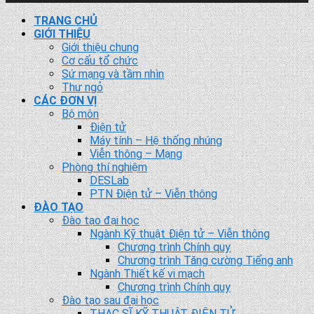
TRANG CHỦ
GIỚI THIỆU
Giới thiệu chung
Cơ cấu tổ chức
Sứ mạng và tầm nhìn
Thư ngỏ
CÁC ĐƠN VỊ
Bộ môn
Điện tử
Máy tính – Hệ thống nhúng
Viễn thông – Mạng
Phòng thí nghiệm
DESLab
PTN Điện tử – Viễn thông
ĐÀO TẠO
Đào tạo đại học
Ngành Kỹ thuật Điện tử – Viễn thông
Chương trình Chính quy
Chương trình Tăng cường Tiếng anh
Ngành Thiết kế vi mạch
Chương trình Chính quy
Đào tạo sau đại học
THẠC SĨ KỸ THUẬT ĐIỆN TỬ