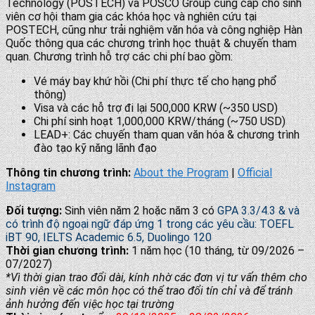
Technology (POSTECH) và POSCO Group cung cấp cho sinh
viên cơ hội tham gia các khóa học và nghiên cứu tại
POSTECH, cũng như trải nghiệm văn hóa và công nghiệp Hàn
Quốc thông qua các chương trình học thuật & chuyến tham
quan. Chương trình hỗ trợ các chi phí bao gồm:
Vé máy bay khứ hồi (Chi phí thực tế cho hạng phổ
thông)
Visa và các hỗ trợ đi lại 500,000 KRW (~350 USD)
Chi phí sinh hoạt 1,000,000 KRW/tháng (~750 USD)
LEAD+: Các chuyến tham quan văn hóa & chương trình
đào tạo kỹ năng lãnh đạo
Thông tin chương trình:
About the Program
|
Official
Instagram
Đối tượng:
Sinh viên năm 2 hoặc năm 3 có
GPA 3.3/4.3 & và
có trình độ ngoại ngữ đáp ứng 1 trong các yêu cầu: TOEFL
iBT 90, IELTS Academic 6.5, Duolingo 120
Thời gian chương trình:
1 năm học (10 tháng, từ 09/2026 –
07/2027)
*Vì thời gian trao đổi dài, kính nhờ các đơn vị tư vấn thêm cho
sinh viên về các môn học có thể trao đổi tín chỉ và để tránh
ảnh hưởng đến việc học tại trường