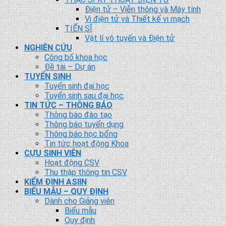
Điện tử – Viễn thông và Máy tính
Vi điện tử và Thiết kế vi mạch
TIẾN SĨ
Vật lí vô tuyến và Điện tử
NGHIÊN CỨU
Công bố khoa học
Đề tài – Dự án
TUYỂN SINH
Tuyển sinh đại học
Tuyển sinh sau đại học
TIN TỨC – THÔNG BÁO
Thông báo đào tạo
Thông báo tuyển dụng
Thông báo học bổng
Tin tức hoạt động Khoa
CỰU SINH VIÊN
Hoạt động CSV
Thu thập thông tin CSV
KIỂM ĐỊNH ASIIN
BIỂU MẪU – QUY ĐỊNH
Dành cho Giảng viên
Biểu mẫu
Quy định