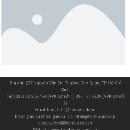
Địa chỉ
: 227 Nguyễn Văn Cừ, Phường Chợ Quán, TP. Hồ Chí
Minh
Tel: (028) 38 356 464 (VPK cơ sở 1), 096 171 4239 (VPK cơ sở
2)
Email: bod_fetel@hcmus.edu.vn
Email giáo vụ khoa: giaovu_clc_fetel@hcmus.edu.vn;
giaovu_fetel@hcmus.edu.vn
Website: www.fetel.hcmus.edu.vn