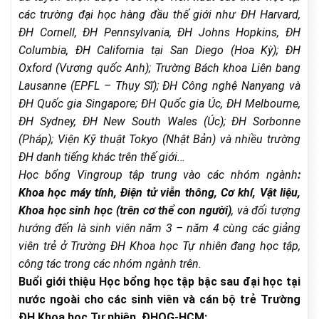
các trường đại học hàng đầu thế giới như ĐH Harvard,
ĐH Cornell, ĐH Pennsylvania, ĐH Johns Hopkins, ĐH
Columbia, ĐH California tại San Diego (Hoa Kỳ); ĐH
Oxford (Vương quốc Anh); Trường Bách khoa Liên bang
Lausanne (EPFL – Thụy Sĩ); ĐH Công nghệ Nanyang và
ĐH Quốc gia Singapore; ĐH Quốc gia Úc, ĐH Melbourne,
ĐH Sydney, ĐH New South Wales (Úc); ĐH Sorbonne
(Pháp); Viện Kỹ thuật Tokyo (Nhật Bản) và nhiều trường
ĐH danh tiếng khác trên thế giới.
..
Học bổng Vingroup tập trung vào các nhóm ngành
:
Khoa học máy tính, Điện tử viễn thông, Cơ khí, Vật liệu,
Khoa học sinh học (trên cơ thể con người)
, và đối tượng
hướng đến là sinh viên năm 3 – năm 4 cùng các giảng
viên trẻ ở Trường ĐH Khoa học Tự nhiên đang học tập,
công tác trong các nhóm ngành trên.
Buổi giới thiệu Học bổng học tập bậc sau đại học tại
nước ngoài cho các sinh viên và cán bộ trẻ Trường
ĐH Khoa học Tự nhiên, ĐHQG-HCM: