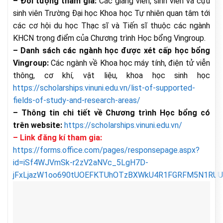
– Đối tượng tham gia:
Các giảng viên, sinh viên và cựu
sinh viên Trường Đại học Khoa học Tự nhiên quan tâm tới
các cơ hội du học Thạc sĩ và Tiến sĩ thuộc các ngành
KHCN trọng điểm của Chương trình Học bổng Vingroup.
– Danh sách các ngành học được xét cấp học bổng
Vingroup:
Các ngành về Khoa học máy tính, điện tử viễn
thông, cơ khí, vật liệu, khoa học sinh học
https://scholarships.vinuni.edu.vn/list-of-supported-
fields-of-study-and-research-areas/
– Thông tin chi tiết về Chương trình Học bổng có
trên website:
https://scholarships.vinuni.edu.vn/
– Link đăng kí tham gia:
https://forms.office.com/pages/responsepage.aspx?
id=iSf4WJVmSk-r2zV2aNVc_5LgH7D-
jFxLjazW1oo690tUOEFKTUhOTzBXWkU4R1FGRFM5N1RUUF