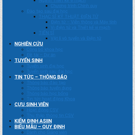
Ngành Thiết kế vi mạch
Chương trình Chính quy
Đào tạo sau đại học
THẠC SĨ KỸ THUẬT ĐIỆN TỬ
Điện tử – Viễn thông và Máy tính
Vi điện tử và Thiết kế vi mạch
TIẾN SĨ
Vật lí vô tuyến và Điện tử
NGHIÊN CỨU
Công bố khoa học
Đề tài – Dự án
TUYỂN SINH
Tuyển sinh đại học
Tuyển sinh sau đại học
TIN TỨC – THÔNG BÁO
Thông báo đào tạo
Thông báo tuyển dụng
Thông báo học bổng
Tin tức hoạt động Khoa
CỰU SINH VIÊN
Hoạt động CSV
Thu thập thông tin CSV
KIỂM ĐỊNH ASIIN
BIỂU MẪU – QUY ĐỊNH
Dành cho Giảng viên