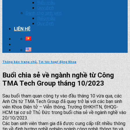
Biểu mẫu
Quy định
Dành cho sinh viên
Biểu mẫu
Quy định
LIÊN HỆ
Thông báo trang chủ
,
Tin tức hoạt động Khoa
Buổi chia sẻ về ngành nghề từ Công
TMA Tech Group tháng 10/2023
Sau buổi tham quan công ty vào đầu tháng 10 vừa qua, các
Anh Chị từ TMA Tech Group đã quay trở lại với các bạn sinh
viên Khoa Điện tử – Viễn thông, Trường ĐHKHTN, ĐHQG-
HCM tại cơ sở Thủ Đức trong buổi chia sẻ về ngành nghề vào
20/10/2023.
Các bạn sinh viên tham gia đã được cung cấp rất nhiều thông
tin về định hướng nghề nghiệp ngành công nghệ thông tin và