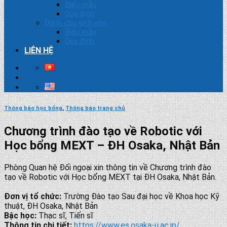
Biểu mẫu
Quy định
Dành cho sinh viên
Biểu mẫu
Quy định
LIÊN HỆ
Thông báo học bổng
,
Thông báo trang chủ
Chương trình đào tạo về Robotic với
Học bổng MEXT – ĐH Osaka, Nhật Bản
Phòng Quan hệ Đối ngoại xin thông tin về Chương trình đào
tạo về Robotic với Học bổng MEXT tại ĐH Osaka, Nhật Bản.
Đơn vị tổ chức:
Trường Đào tạo Sau đại học về Khoa học Kỹ
thuật, ĐH Osaka, Nhật Bản
Bậc học:
Thạc sĩ, Tiến sĩ
Thông tin chi tiết:
https://www.es.osaka-u.ac.jp/