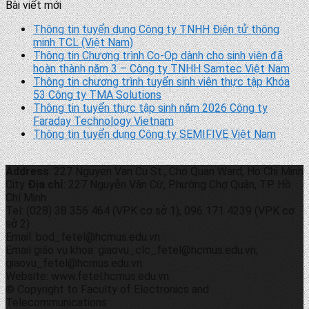
Bài viết mới
Thông tin tuyển dụng Công ty TNHH Điện tử thông
minh TCL (Việt Nam)
Thông tin Chương trình Co-Op dành cho sinh viên đã
hoàn thành năm 3 – Công ty TNHH Samtec Việt Nam
Thông tin chương trình tuyển sinh viên thực tập Khóa
53 Công ty TMA Solutions
Thông tin tuyển thực tập sinh năm 2026 Công ty
Faraday Technology Vietnam
Thông tin tuyển dụng Công ty SEMIFIVE Việt Nam
Address
: 227 Nguyen Van Cu St., Cho Quan Ward, Ho Chi Minh
City
Địa chỉ
: 227 Nguyễn Văn Cừ, Phường Chợ Quán, TP. Hồ
Chí Minh
Tel: (028) 38 356 464 (VPK cơ sở 1), 096 171 4239 (VPK cơ
sở 2)
Email: bod_fetel@hcmus.edu.vn
Email giáo vụ khoa: giaovu_clc_fetel@hcmus.edu.vn;
giaovu_fetel@hcmus.edu.vn
Website: www.fetel.hcmus.edu.vn
© Copyright to Faculty of Electronics and
Telecommunications