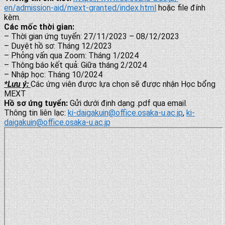
en/admission-aid/mext-granted/
index.html
hoặc file đính
kèm.
Các mốc thời gian:
– Thời gian ứng tuyển: 27/11/2023 – 08/12/2023
– Duyệt hồ sơ: Tháng 12/2023
– Phỏng vấn qua Zoom: Tháng 1/2024
– Thông báo kết quả: Giữa tháng 2/2024
– Nhập học: Tháng 10/2024
*Lưu ý:
Các ứng viên được lựa chọn sẽ được nhận Học bổng
MEXT
Hồ sơ ứng tuyển:
Gửi dưới định dạng .pdf qua email.
Thông tin liên lạc:
ki-daigakuin@office.
osaka-u.ac.jp
,
ki-
daigakuin@
office.osaka-u.ac.jp