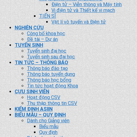
Điện tử – Viễn thông và Máy tính
Vi điện tử và Thiết kế vi mạch
TIẾN SĨ
Vật lí vô tuyến và Điện tử
NGHIÊN CỨU
Công bố khoa học
Đề tài – Dự án
TUYỂN SINH
Tuyển sinh đại học
Tuyển sinh sau đại học
TIN TỨC – THÔNG BÁO
Thông báo đào tạo
Thông báo tuyển dụng
Thông báo học bổng
Tin tức hoạt động Khoa
CỰU SINH VIÊN
Hoạt động CSV
Thu thập thông tin CSV
KIỂM ĐỊNH ASIIN
BIỂU MẪU – QUY ĐỊNH
Dành cho Giảng viên
Biểu mẫu
Quy định