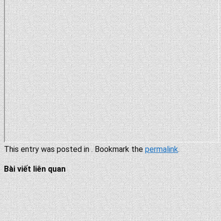
This entry was posted in . Bookmark the
permalink
.
Bài viết liên quan