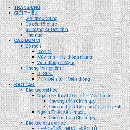
TRANG CHỦ
GIỚI THIỆU
Giới thiệu chung
Cơ cấu tổ chức
Sứ mạng và tầm nhìn
Thư ngỏ
CÁC ĐƠN VỊ
Bộ môn
Điện tử
Máy tính – Hệ thống nhúng
Viễn thông – Mạng
Phòng thí nghiệm
DESLab
PTN Điện tử – Viễn thông
ĐÀO TẠO
Đào tạo đại học
Ngành Kỹ thuật Điện tử – Viễn thông
Chương trình Chính quy
Chương trình Tăng cường Tiếng anh
Ngành Thiết kế vi mạch
Chương trình Chính quy
Đào tạo sau đại học
THẠC SĨ KỸ THUẬT ĐIỆN TỬ