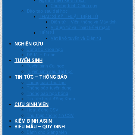
Ngành Thiết kế vi mạch
Chương trình Chính quy
Đào tạo sau đại học
THẠC SĨ KỸ THUẬT ĐIỆN TỬ
Điện tử – Viễn thông và Máy tính
Vi điện tử và Thiết kế vi mạch
TIẾN SĨ
Vật lí vô tuyến và Điện tử
NGHIÊN CỨU
Công bố khoa học
Đề tài – Dự án
TUYỂN SINH
Tuyển sinh đại học
Tuyển sinh sau đại học
TIN TỨC – THÔNG BÁO
Thông báo đào tạo
Thông báo tuyển dụng
Thông báo học bổng
Tin tức hoạt động Khoa
CỰU SINH VIÊN
Hoạt động CSV
Thu thập thông tin CSV
KIỂM ĐỊNH ASIIN
BIỂU MẪU – QUY ĐỊNH
Dành cho Giảng viên